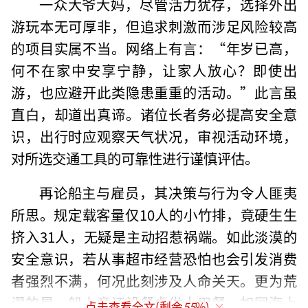
一众大爷大妈，尽管活力犹存，选择外出
游玩本无可厚非，但追求刺激而涉足风险较高
的项目实属不当。网络上有言：“年岁已高，
何不在家中安享宁静，让家人放心？即使出
游，也应避开此类隐患重重的活动。”此言虽
直白，却道出真谛。诸位长者务必提高安全意
识，出行时应观察天气状况，审视活动环境，
对所选交通工具的可靠性进行谨慎评估。
再论船主与雇员，其决策与行为令人匪夷
所思。规定载客量仅10人的小竹排，竟硬生生
挤入31人，无疑是主动招惹祸端。如此淡漠的
安全意识，若从事超市经营恐怕也会引发消费
者强烈不满，何况此刻涉及人命关天。更为荒
谬的是，船上竟还设餐桌供人用餐，如同海上
点击查看全文(剩余
55
%)