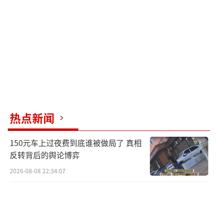
贵生命。原本欢乐的旅程瞬间变为永别，令人
扼腕。愿各方从此事中汲取深刻教训，无论游
客自身还是服务提供者，皆须铭记生命至上，
切勿重蹈覆辙，酿成令人心碎又愤怒的悲剧。
生命无比珍贵，提升安全意识刻不容缓。
无论是游客寻求乐趣，还是业者谋求收益，都
必须认清“因小利而丧命”的潜在风险，警钟
热点新闻
长鸣，切实行动起来，共筑安全防线。
（责任编
150元车上过夜费到底谁被做局了 真相
辑：张蕾）
反转背后的舆论博弈
2026-08-08 22:34:07