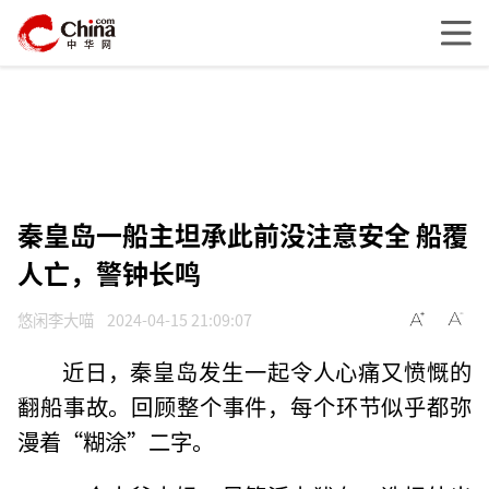
秦皇岛一船主坦承此前没注意安全 船覆
人亡，警钟长鸣
悠闲李大喵
2024-04-15 21:09:07
近日，秦皇岛发生一起令人心痛又愤慨的
翻船事故。回顾整个事件，每个环节似乎都弥
漫着“糊涂”二字。