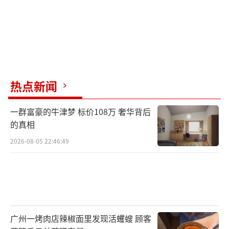
热点新闻
一群富豪的牛津梦 标价108万 奢华背后
的真相
2026-08-05 22:46:49
广州一烤肉店辣椒面里发现活蠼螋 顾客