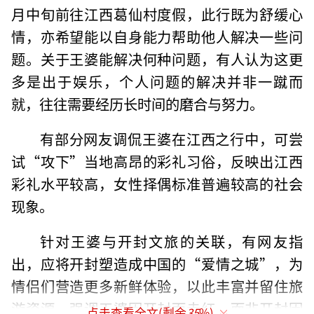
月中旬前往江西葛仙村度假，此行既为舒缓心
情，亦希望能以自身能力帮助他人解决一些问
题。关于王婆能解决何种问题，有人认为这更
多是出于娱乐，个人问题的解决并非一蹴而
就，往往需要经历长时间的磨合与努力。
有部分网友调侃王婆在江西之行中，可尝
试“攻下”当地高昂的彩礼习俗，反映出江西
彩礼水平较高，女性择偶标准普遍较高的社会
现象。
针对王婆与开封文旅的关联，有网友指
出，应将开封塑造成中国的“爱情之城”，为
情侣们营造更多新鲜体验，以此丰富并留住旅
游资源。强调王婆因开封而走红，而非开封因
点击查看全文(剩余
35
%)