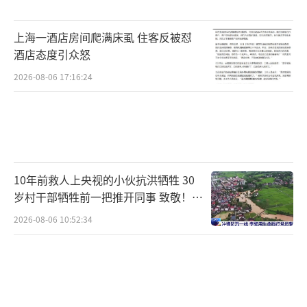
机关刑事拘留
上海一酒店房间爬满床虱 住客反被怼
，案件正在进一步侦办中。
酒店态度引众怒
2026-08-06 17:16:24
【来源：南方都市报（nddaily）、N视频
报道（采写：南都记者张倩寒）】
（责任编辑：杨
靖）
10年前救人上央视的小伙抗洪牺牲 30
岁村干部牺牲前一把推开同事 致敬！送
别！
2026-08-06 10:52:34