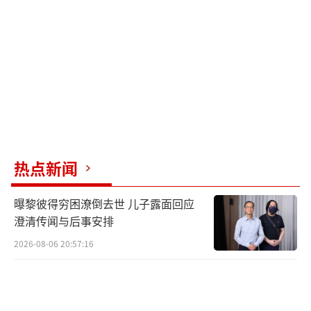
王某
语言侮辱，引起店主
史某
不满，双方发生口角，
张某持一把水果刀对史某进行恐吓，并伙
热点新闻
同张某某将史某、王某殴打倒地后逃离现场。
曝黎彼得穷困潦倒去世 儿子露面回应
处警民警连夜开展调查取证及嫌疑人抓捕
澄清传闻与后事安排
工作，20日上午张某、张某某先后到案。
2026-08-06 20:57:16
经法医鉴定，史某、王某均构成轻微伤，
张某、张某某因涉嫌寻衅滋事罪已被公安