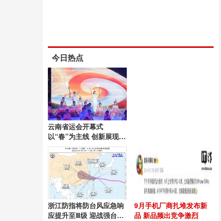
今日热点
云南省运会开幕式
以“春”为主线 创新展现昆
明风采
浙江防指将防台风应急响
9月手机厂商扎堆发布新
应提升至Ⅲ级 迎战强台
品 新品频出竞争激烈