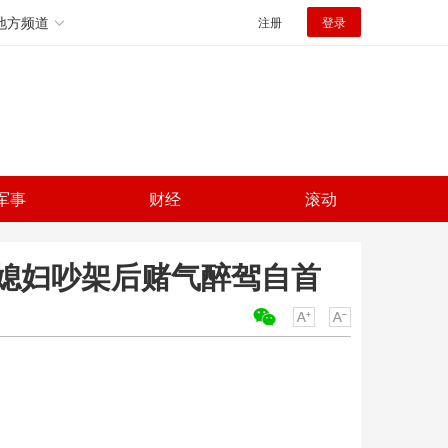
地方频道
注册
登录
军事
财经
滚动
跟媳妇吵架后赌气醉驾自首
关键词：