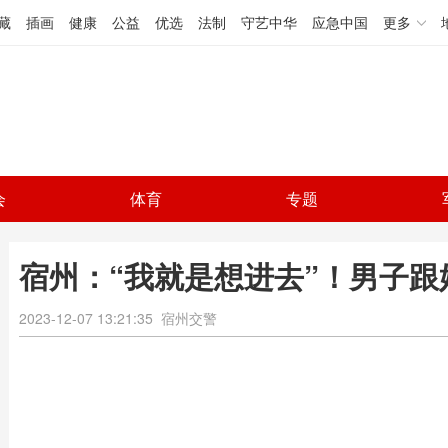
藏
插画
健康
公益
优选
法制
守艺中华
应急中国
更多
会
体育
专题
宿州：“我就是想进去”！男子
2023-12-07 13:21:35
宿州交警