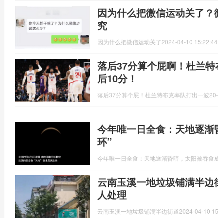
因为什么把微信运动关了？
究
因为什么把微信运动关了
2024-04-10 15:22:44
落后37分算个屁啊！杜兰特布
后10分！
落后37分算个屁！杜兰特布克率队打出一波20-2
今年唯一日全食：天地逐渐
环”
今年唯一日全食：天地逐渐昏暗，太阳被吞食成
云南玉溪一地垃圾铺满半边
人处理
云南玉溪一地垃圾铺满半边街道
2024-04-10 15