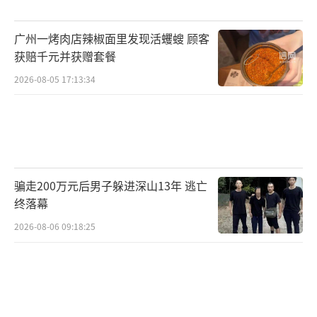
图/新湖南
广州一烤肉店辣椒面里发现活蠼螋 顾客
第一财经记者浏览湖南住建厅官网消息发
获赔千元并获赠套餐
现，今年5月份以来，湖南省副省长、住建厅厅
2026-08-05 17:13:34
长等亦曾去往多个下辖地市，对当地“保交
楼”情况进行暗访和调研，涉及地市包括株
洲、郴州、永州、衡阳、岳阳、浏阳等。
在湖南停工、烂尾的楼盘中，涉及开发企
骗走200万元后男子躲进深山13年 逃亡
业包括恒大、碧桂园、绿地等。
终落幕
2026-08-06 09:18:25
今年初，湖南住建厅曾发文称，恒大集团4
5个在湘“保交楼”项目，建设资金缺口大，是
块难啃的“硬骨头”。