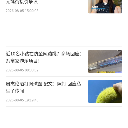
无缝衔接引争议
2026-08-05 15:00:03
“暗访”多处
据湖南日报报道，11月14日，湖南省委书
记沈晓明在怀化调研。
调研期间，沈晓明不打招呼暗访了鹤城区
近10名小孩在防坠网蹦跳？商场回应：
天星浅水湾、烂尾达到十多年之久的楼盘，他
系商家游乐项目！
要求“维护好购房群众切身利益和城市发展良
2026-08-05 08:00:02
好形象”。
周杰伦晒打网球图 配文：照打 回应私
生子传闻
5日后，株洲日报报道称，11月19日，株洲
市委书记曹慧泉暗访绿地21城项目保交楼问
2026-08-05 19:19:45
题，要求设身处地为群众着想，全力以赴推进
保交楼工作，确保房子早日交到购房群众手