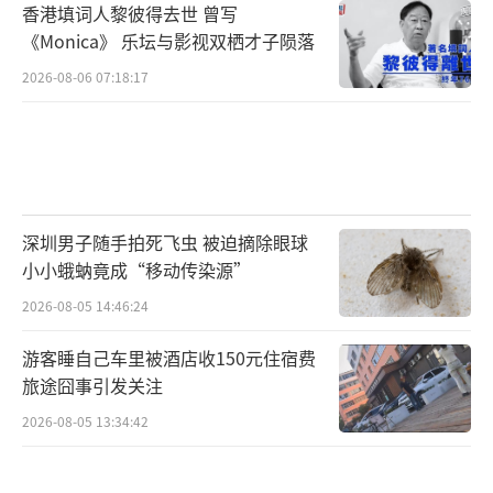
间轴至少可以追溯到今年二季度。
香港填词人黎彼得去世 曾写
《Monica》 乐坛与影视双栖才子陨落
5月中旬，湖南省人民政府副省长蒋涤非在
2026-08-06 07:18:17
株洲开展暗访检查工作，了解恒大御景天
下“保交楼”项目工程进度、建筑工地安全生
产等情况。
6月初，湖南省住建厅总工程师易继红率
深圳男子随手拍死飞虫 被迫摘除眼球
省、长沙市、怀化市、郴州市、湘西土家族苗
小小蛾蚋竟成“移动传染源”
族自治州房地产平稳健康运行专项工作组相关
2026-08-05 14:46:24
负责人，去往浏阳市现场调研保交楼工作并召
游客睡自己车里被酒店收150元住宿费
开座谈会。
旅途囧事引发关注
易继红一行现场调研了浏阳市禧和学苑、
2026-08-05 13:34:42
恒大华府四期项目保交楼工作进展情况。