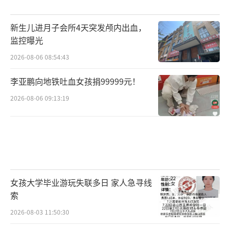
中。
株洲市委书记曹慧泉要求全力以赴推进保
新生儿进月子会所4天突发颅内出血，
监控曝光
交楼工作
2026-08-06 08:54:43
一段时间以来，湖南省级和市级领导干部
李亚鹏向地铁吐血女孩捐99999元！
对停工、烂尾的“明星楼盘”进行暗访或调
2026-08-06 09:13:19
研，已不是一件稀罕事。
以前述湖南省委书记暗访所在地怀化为
例，10月中旬，湖南省住建厅调研组去往当地
调研、督导恒大中央广场、恒大帝景、碧桂园
十里江湾等楼盘项目的复工情况，并信访突出
女孩大学毕业游玩失联多日 家人急寻线
问题化解等工作。
索
2026-08-03 11:50:30
而根据湖南住建厅的公开消息，暗访的时