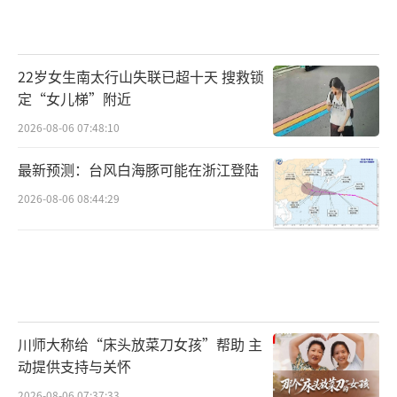
近三个月以来，湖南省住建厅相关负责人
还先后去往衡阳、郴州、永州和怀化等市调
研。
22岁女生南太行山失联已超十天 搜救锁
定“女儿梯”附近
在郴州市的调研中，湖南省住建厅厅长唐
2026-08-06 07:48:10
道明发现，郴州金科郡、恒大林溪郡在一楼一
最新预测：台风白海豚可能在浙江登陆
策、资金筹措、债务纠纷调解、工程建设、信
访维稳等方面存在不足,需要加力予以解决。
2026-08-06 08:44:29
（责
任编辑：周晶晶 CN032）
川师大称给“床头放菜刀女孩”帮助 主
动提供支持与关怀
2026-08-06 07:37:33