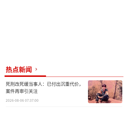
导，加快推进展陈项目实施进度。
加大文物征集支持力度，同时积极申报国
家重点项目。
主要展示洞庭湖历史变迁、生物多样性，
洞庭湖风土人情、资源特色的洞庭湖博物馆，
能否成为当地继岳阳楼之后的文化新地标，值
得期待。
热点新闻
延伸阅读
死刑改死缓当事人：已付出沉重代价，
案件再审引关注
近日，一则“湖南省委书记在怀化调研暗
2026-08-06 07:37:00
访烂尾十年楼盘”的消息引起广泛关注。
11月14日，湖南省委书记沈晓明呼暗访了鹤城
区天星浅水湾楼盘烂尾长达十多年之久的问题