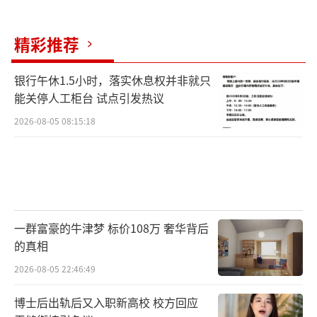
而根据当地最新的“保交楼”进度安排，
到今年底前，对全省保交楼专项借款项目、恒
精彩推荐
大项目实行集中攻坚，确保房屋交付率90%以
上。
银行午休1.5小时，落实休息权并非就只
能关停人工柜台 试点引发热议
住建部数据显示，截至今年8月，保交楼专
2026-08-05 08:15:18
项借款项目总体复工率接近100%，累计已完成
住房交付超过165万套，首批专项借款项目住房
交付率超过60%。
在湖南，多个地市在保交楼专项借款覆盖
一群富豪的牛津梦 标价108万 奢华背后
的楼盘项目复工上已取得进展。
的真相
但与此同时，亦有一些市民反映部分地市
2026-08-05 22:46:49
的楼盘项目存在复工进展缓慢、配套资金到位
博士后出轨后又入职新高校 校方回应
难、代建存在质量隐忧等问题。