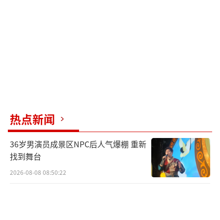
国。”
香港理工大学物流及航运学系副教授叶子
良则分析称，陆港允许托运人整合和分销货
物，可以产生“增值效应”。他预测，中俄两
国会对蒙古国建设陆港表示欢迎，陆港的投资
和开发商可能会来自中国或俄罗斯。
热点新闻
《南华早报》指出，陆港通常通过公路或
铁路与特定的海港连接，从而将海运货物运往
36岁男演员成景区NPC后人气爆棚 重新
更远的内陆地区。如今蒙古国正致力于扩大交
找到舞台
通网络，以支持中蒙俄经济走廊，促进三国之
2026-08-08 08:50:22
间的贸易，同时改善蒙古国通往欧洲和拥有海
港的亚洲国家之间的陆路通道。