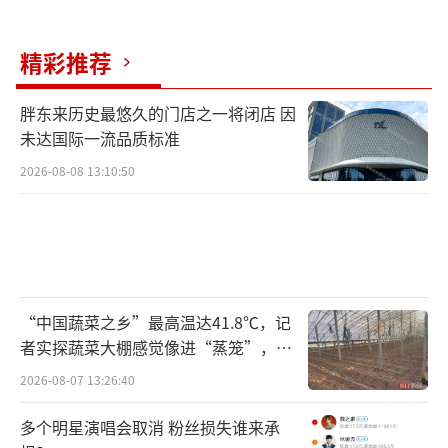
精彩推荐
胖东来历史最悠久的门店之一将闭店 因
未达国际一流品质标准
2026-08-08 13:10:50
“中国蔬菜之乡”最高温达41.8℃，记
者实探蔬菜大棚感觉像进“蒸笼”，有
村民称只能凌晨两点起来干活
2026-08-07 13:26:40
多个明星演唱会取消 粉丝损失谁来承