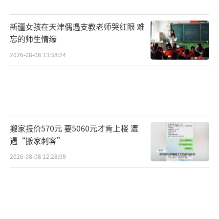
宾巴朝格特表示，从2019年到2023年，蒙
古国新增了905公里铁路，使得该国的铁路网总
新疆女孩在天津偶遇支教老师哭红眼 难
里程达到2258公里。蒙古国正考虑建设一
忘的师生情缘
条“东部铁路走廊”，目的是通过蒙古国将俄
2026-08-08 13:38:24
罗斯与中国东部的海港连接起来。他透露，蒙
古国政府还规划了六个道路项目，旨在进一步
提高出口能力。
中国是蒙古国最重要的贸易伙伴和投资来
搬家报价570元 要5060元才肯上楼 遭
源国，2022年中蒙贸易额达到122亿美元，同
遇“搬家刺客”
比增长34%，对华出口占到蒙古国出口总额的8
2026-08-08 12:28:09
0%以上。宾巴朝格特对中蒙两国经贸关系发展
持积极态度，他预计，中蒙贸易额有望在“不
久的将来”达到每年200亿美元。
（责任编辑：许
朝）