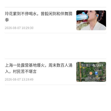
在此基础上，“乡村互助养老扎根于乡村
传统的亲邻互助网络，充分利用乡村低龄老年
玲花累到不停喝水，曾毅闲到和伴舞猜
人的闲置时间和资源，低成本地相互帮助和服
拳
务。”刘亚娜指出，不仅乡村独居老人的子
2026-08-07 10:29:30
女，其邻居、朋友和社区工作者都能发挥社会
化服务功能。
长益基金会就是活跃在乡村养老领域、关
注互助养老的社会组织之一。自2016年开始尝
上海一处露营基地爆火，周末数百人涌
试开展乡村互助养老项目以来，长益基金会探
入，村民苦不堪言
索实践了以“乡村助老员”为主体的互助养老
2026-08-07 13:19:49
模式，在每个村培养一名乡村助老员，带动一
批村级助老志愿者，支持一家县级养老服务社
会组织，构建起“社会组织+乡村助老员+社区
助老志愿者”的县镇村三级公益执行体系，为