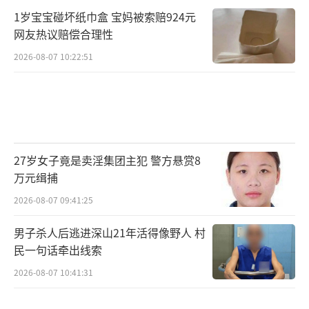
1岁宝宝碰坏纸巾盒 宝妈被索赔924元
育社会服务机构7家，激发社区志愿者3000余
网友热议赔偿合理性
名，累计为5000余户计6000余位老人提供了超
2026-08-07 10:22:51
过50万人次的养老服务。
乡村养老投入不足、资源缺乏
无论是杨建媛的个人成长还是其他乡村助
老工作的开展，在钟铁华看来，“乡村助老
27岁女子竟是卖淫集团主犯 警方悬赏8
员”项目的内核是“两个激活”。首先是激活
万元缉捕
助老员的主体性、激活受助老人和自组织的主
2026-08-07 09:41:25
体性。在激活助老员方面，项目从选人、动机
男子杀人后逃进深山21年活得像野人 村
激活、养老及社会工作等专业培训到持续赋
民一句话牵出线索
能，是系统化的支持，平等尊重、价值实现等
2026-08-07 10:41:31
理念传递贯穿整个过程。