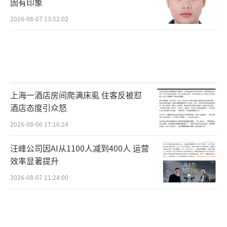
固有印象
活，从日常到村里，经常与老人偶遇，与老人
2026-08-07 13:52:02
一起回家，陪老人一起做家务、一起下地干
活、看病……慢慢的，杨建媛看到了变
化，“从一开始的排斥，到后来他们会主动打
电话问我什么时候来，在门口等我，会主动跟
我分享他们的心事，甚至会留很多他们自己爱
上海一酒店房间爬满床虱 住客反被怼
酒店态度引众怒
吃的食物给我，有时候他们都不知道已经过期
了，就是关心惦记地随时给你留着。”
2026-08-06 17:16:24
汪峰公司因AI从1100人减到400人 运营
随着信任的建立，杨建媛也开始意识到，
效率显著提升
老人并不是不愿意与邻居或者其他人接
2026-08-07 11:24:00
触，“他们只是觉得自己年龄大，担心给别人
带来麻烦，久而久之就主动与周围人形成了隔
阂”。于是，杨建媛开始带着老人的邻居一起