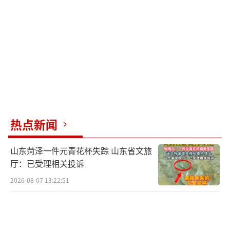
要地位的是亲属、邻里和朋友。但是随着经济
的发展，老年人的家庭支持网络在逐渐弱化，
城镇化进程和乡村生活方式巨变，让原本和儿
孙一起生活的老人现在独自在乡村留守。据钟
铁华介绍，虽然目前民政部门已经对3%最需要
支持的老年群体养老予以兜底，而其余97%的
老年人群体则很难被全部覆盖，其中乡村留守
热点新闻
老人群体难以获得社区层面的公益性服务，因
此，人际互信、良好互动的乡土社会难以形
山东菏泽一件元青花杯失踪 山东省文旅
成。再从公益视角出发，农村欠缺公益执行体
厅：已受理相关投诉
系，县域社会服务机构、社工站都处于新兴阶
2026-08-07 13:22:51
段，碎片化的项目多、关注儿童的项目多，关
注养老的缺乏。