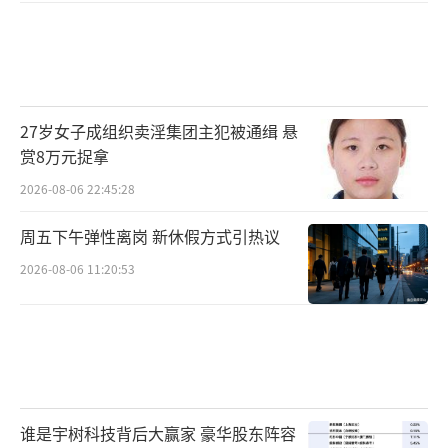
长、借鉴的问题。如何向应对老龄化经验比我
们丰富的友邻学习和借鉴，以地缘为基础，以
居民自愿参与为中心，以交换互惠为推动力进
行自我管理、相互帮扶，形成网络化、体系化
27岁女子成组织卖淫集团主犯被通缉 悬
的社会支持体系。她进一步指出，要想创新乡
赏8万元捉拿
村互助养老的“中国经验”，养老人才的培养
2026-08-06 22:45:28
和建设是关键，多元筹资是有序可持续发展的
周五下午弹性离岗 新休假方式引热议
必要条件，规范标准化和评估是可持续发展的
2026-08-06 11:20:53
保障。
要想彰显乡村互助养老的中国特色，则需
要进一步优化乡村互助养老服务体系、扎根本
土，积极发挥地方特色，先行先试。“要进一
步激活村民活力，让互助养老更有热度；建立
谁是宇树科技背后大赢家 豪华股东阵容