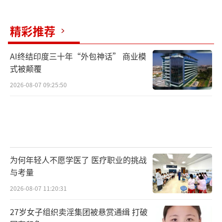
留守老人上门提供养老服务并开展社区公益活
动，解决乡村留守老人照料缺位、情感缺失的
精彩推荐
问题，提升乡村留守老人晚年的生活质量。
AI终结印度三十年“外包神话” 商业模
杨建媛就是长益基金会的乡村助老员“出
式被颠覆
身”。几年前，她还是云南施甸一个普通的农
2026-08-07 09:25:50
村妇女，日常生活除了种地就是带娃。“不再
有任何梦想，就只想带好娃，将就一生。”她
以为自己会一直这样。直到2017年，杨建媛作
为长益基金会在施甸的一名乡村助老员，开始
为何年轻人不愿学医了 医疗职业的挑战
为村里30户老人提供服务。
与考量
这个工作并不好做，“一开始，老人们都
2026-08-07 11:20:31
有很强的防备心，甚至很排斥我的到来”。为
27岁女子组织卖淫集团被悬赏通缉 打破
了“破冰”，杨建媛决定真正走进老人的生