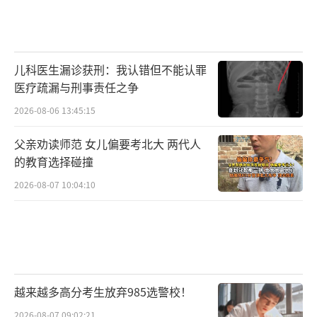
同时，项目还激发身心健康、有能力、有
意愿的老人以及自组织参与互助养老，让老人
从被服务对象到积极行动者，有效回应老人被
儿科医生漏诊获刑：我认错但不能认罪
需要的需求，也是真正意义上对服务对象的尊
医疗疏漏与刑事责任之争
重和增能。“老人，尤其是健康的老人往往是
2026-08-06 13:45:15
当地最大的人力资源。”钟铁华表示：“这样
父亲劝读师范 女儿偏要考北大 两代人
的服务模式不仅让老人实现一定程度的自主活
的教育选择碰撞
动，也为本土人才发展提供了土壤，提升的不
2026-08-07 10:04:10
止是留守老人晚年的生活质量，还有整个村庄
的信任认同，打造了友好、积极、志愿服务的
社区氛围，为互助养老打下坚实的基础。”
尽管以长益基金会为代表的一部分基金会
越来越多高分考生放弃985选警校！
已经在乡村养老问题上进行了试点和探索，但
2026-08-07 09:02:21