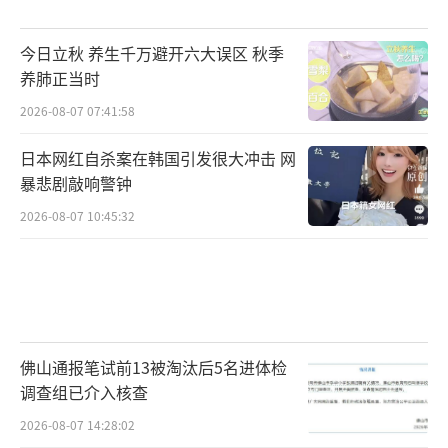
行动，自己没时间时，会“故意”让邻居帮忙
看望，时间久了，很多邻居会主动告诉她老人
今日立秋 养生千万避开六大误区 秋季
的生活情况。随着邻里互动的增多，杨建媛又
养肺正当时
开始在村里组织公益活动，互相帮忙、一起玩
2026-08-07 07:41:58
耍……到今天，站在沙龙上的杨建媛经过担任
日本网红自杀案在韩国引发很大冲击 网
同辈督导员，协助长益基金会开设新的项目
暴悲剧敲响警钟
点；学习专业知识，参与活动方案设计、财务
2026-08-07 10:45:32
报销等；培训30名助老员在本村为老人开展服
务；接任项目管理等等一系列工作后，已经蜕
变为一名职业公益人，任施甸县益苗社会公益
事业服务中心负责人。
佛山通报笔试前13被淘汰后5名进体检
而长益基金会已经在包括施甸县在内的云
调查组已介入核查
南、陕西、重庆等7个省级行政区的160多个村
2026-08-07 14:28:02
社区项目点培育乡村助老员170余人，孵化、培