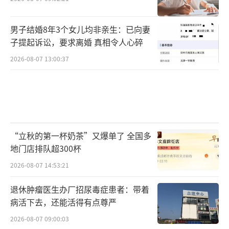
整体上国内各基金会对于乡村养老问题的关注
和投入还不够，且基层一线社会服务机构缺乏
男子结婚8年3个女儿均非亲生：已向妻
资源、能力和人力，这是当前乡村养老社会服
子提起诉讼，要求离婚 真相令人心碎
务遇到的挑战之一。
2026-08-07 13:00:37
刘亚娜也坦言，有一些矛盾和挑战依然值
得深思。一是供给侧优化与精准化需求对接的
问题，即互助养老谁来做，如何可持续地做、
帮扶的对象究竟是什么情况的老人；二是服务
“立秋的第一杯奶茶”又爆单了 全国多
数量与服务质量，从无到有、到齐头并进的发
地门店排队超300杯
展问题。由点及面丰富服务内容：先要有，再
2026-08-07 14:53:21
做好、再做精、再做优、再做特。“我们现在
退休肿瘤医生办厂招尿毒症患者：带着
已经有了一些试点和探索，未来如何由点及面
病活下去，还能活得有点尊严
覆盖超一亿多独居的空巢老人？”三是中国特
2026-08-07 09:00:03
色、中国优势、中国经验与开放视野博采众