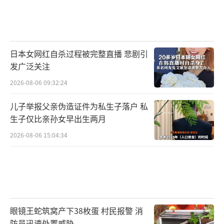
日本女网红自杀过程被完整直播 悲剧引
发广泛关注
2026-08-06 09:32:24
儿子举报父亲伪造证件为私生子落户 私
生子仅比亲孙女早出生两月
2026-08-06 15:04:34
眼镜王蛇筑窝产下38枚蛋 村民报警 消
防员迅速处置威胁