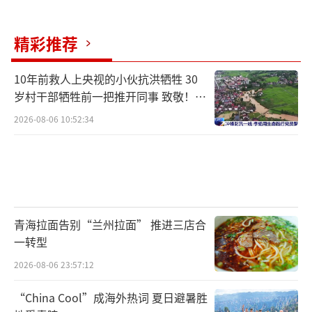
也是不同人对于旅游方式的看法的差异。
精彩推荐
就个人而言，我就有“路上的风景最精
彩”这样的看法，至于能否抵达目的地，其实
10年前救人上央视的小伙抗洪牺牲 30
并不重要。但是，我也不反对那些认为成
岁村干部牺牲前一把推开同事 致敬！送
功“打卡”目的地才能体现旅游价值的看法。
别！
2026-08-06 10:52:34
持有两种旅游观念的人，在相互理解、包容的
基础上，才能更好地感知旅游途中的美好，获
得更好的出行体验。
（责任编辑：路子康 CN078）
青海拉面告别“兰州拉面” 推进三店合
一转型
2026-08-06 23:57:12
“China Cool”成海外热词 夏日避暑胜