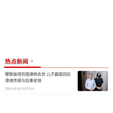
景、拍照。
有网民担心在山间架设扶梯，可能会破坏
当地的自然环境。但从天屿山、神仙居等景区
的情况来看，扶梯占地面积并不大，仅仅是在
陡峭的山岭中开辟的“新路”，并不会给风景
或生态带来多大的损害。当然，这种“无痛爬
山”的方式，可能更适用于一些高度差较小的
热点新闻
登山路线，如前面提到的天屿山。如果是很
长、很陡峭的山路，从建设成本和游客安全上
曝黎彼得穷困潦倒去世 儿子露面回应
考虑，自动扶梯就未必合适了。
澄清传闻与后事安排
2026-08-06 20:57:16
既然人们普遍都能接受景区架设索道，为
什么不能接受景区建设扶梯呢？像泰山、黄山
之类的著名景区，很多游客都要依靠索道上