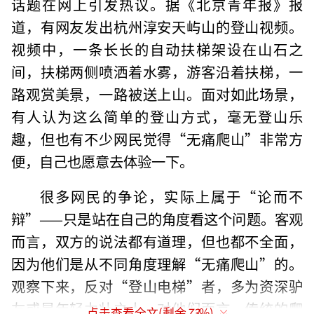
话题在网上引发热议。据《北京青年报》报
道，有网友发出杭州淳安天屿山的登山视频。
视频中，一条长长的自动扶梯架设在山石之
间，扶梯两侧喷洒着水雾，游客沿着扶梯，一
路观赏美景，一路被送上山。面对如此场景，
有人认为这么简单的登山方式，毫无登山乐
趣，但也有不少网民觉得“无痛爬山”非常方
便，自己也愿意去体验一下。
很多网民的争论，实际上属于“论而不
辩”——只是站在自己的角度看这个问题。客观
而言，双方的说法都有道理，但也都不全面，
因为他们是从不同角度理解“无痛爬山”的。
观察下来，反对“登山电梯”者，多为资深驴
友或是年轻力壮之人，对他们而言，传统的爬
点击查看全文(剩余
73
%)