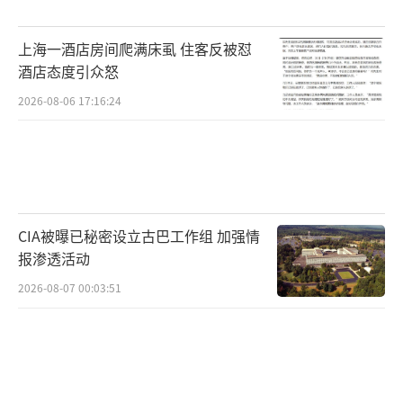
山，否则就得在崎岖的山路上，耗费大量体力
和时间。很多身体素质欠佳或行程紧张的游
上海一酒店房间爬满床虱 住客反被怼
客，若不使用这种“无痛爬山”的方式，只能
酒店态度引众怒
错过很多壮美的风光。
2026-08-06 17:16:24
一个成熟的景区，应该能为游客提供不同
的游览路线和方式，游客的自主选择权越大，
旅游体验也会越好。因此，浙江某些景区开启
的“无痛爬山”模式，实质上就是为游客提供
CIA被曝已秘密设立古巴工作组 加强情
了更多选择，每个人都可以根据自己的兴趣和
报渗透活动
实际需要来选择，何尝不是一件好事呢？
2026-08-07 00:03:51
当然，在网民争论的背后，还有对于爬山
目的的不同理解。有人把爬山的过程看得更重
要，有人则认为结果更重要。从本质上看，这