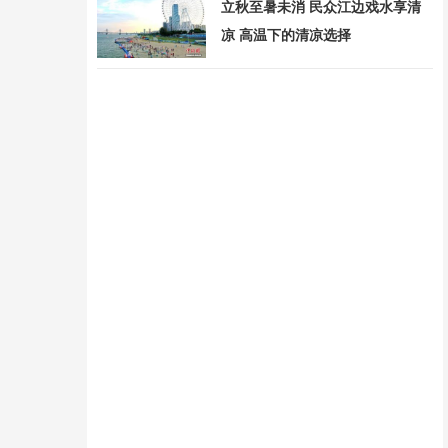
立秋至暑未消 民众江边戏水享清
凉 高温下的清凉选择