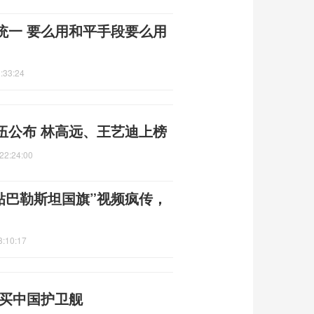
统一 要么用和平手段要么用
:33:24
伍公布 林高远、王艺迪上榜
22:24:00
贴巴勒斯坦国旗”视频疯传，
3:10:17
改买中国护卫舰