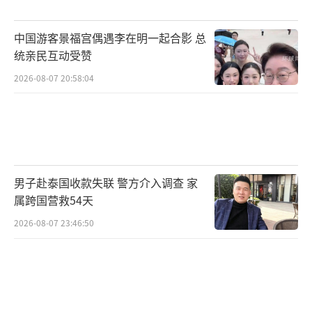
旅游交通安全水平。
中国游客景福宫偶遇李在明一起合影 总
总的来说，这起泰国旅游巴士翻车事故给
统亲民互动受赞
受伤的中国游客带来了伤痛，也让人们对旅游
2026-08-07 20:58:04
安全问题再次警觉。我们希望受伤的游客能够
尽快康复，同时也呼吁广大游客在旅行中加强
安全意识，确保自身安全。
（责任编辑：杨靖）
男子赴泰国收款失联 警方介入调查 家
属跨国营救54天
2026-08-07 23:46:50