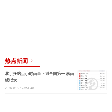
关。泰国交通部门也表示将加强对道路的巡查
和维护，确保道路的安全状况，以避免类似事
故再次发生。
此次事故发生后，中国驻泰国大使馆发布
了安全提醒，提醒中国游客在出行时注意交通
安全，尤其是在雨季期间要特别小心。大使馆
还强调了游客应当选择正规旅行社组织的旅游
热点新闻
团，确保旅游安全。
北京多站点小时雨量下到全国第一 暴雨
泰国是中国游客最喜欢的旅游目的地之
破纪录
一，每年都有大量中国游客前往泰国旅游。然
2026-08-07 23:51:40
而，这次事故再次提醒人们在旅行中要保持警
惕，确保自身的安全。同时，相关部门也应加
强对旅游巴士行业的监管和安全检查，以提高