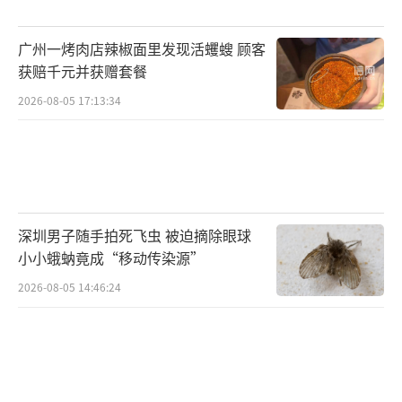
而同时，他也曾因肖像权纠纷状告多家知
广州一烤肉店辣椒面里发现活蠼螋 顾客
名企业，赔款金额3000元至20.5万元不等。
获赔千元并获赠套餐
2026-08-05 17:13:34
2022年7月，苏炳添与得物App关联公司上
海识装信息科技有限公司网络侵权责任纠纷
（肖像权纠纷）案件开庭，该案件在当时引发
全网热议。在此之前，得物回应称，出于对苏
炳添的喜爱，得物公众号运营人员编辑发布了
深圳男子随手拍死飞虫 被迫摘除眼球
一篇名为《苏炳添是真赛亚人？双厨狂喜了xd
小小蛾蚋竟成“移动传染源”
m！》的推文。在该篇推文中，编辑因工作疏
2026-08-05 14:46:24
忽使用了未经授权的肖像图，在发现问题后，
已删除了该条推文，公司会联系沟通相应的补
偿，后续将对公众号的内容加强审核。