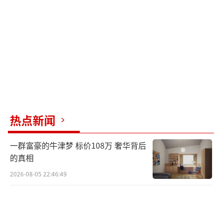
有限公司成立于2005年3月11日，法定代表人
为孙东旭，董事长为俞敏洪。
当时，苏炳添两个月内两次起诉新东方子
公司，曾引发网络广泛关注。有网友表示，支
持苏神维权！盗用他人照片行为可耻！还有网
友表示，希望能够早点解决，并有更有效的手
段遏制网络侵权。
热点新闻
近年来曾起诉多家知名企业
一群富豪的牛津梦 标价108万 奢华背后
据齐鲁壹点报道，据不完全统计，苏炳添
的真相
一战成名后，先后接下包括广汽传祺、小米、
2026-08-05 22:46:49
七匹狼、健力宝、顺丰同城、招商银行、金典
等20多个商业代言。据报道，苏炳添此前为小
米一年的代言费约520万元。