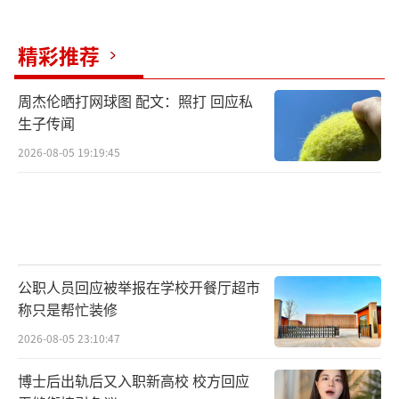
得物所发回应截图
精彩推荐
苏炳添通过法律途径维权合理正当，但其
主张也曾遭到驳回。据裁判文书网，在多份由
周杰伦晒打网球图 配文：照打 回应私
苏炳添起诉的民事裁决书中，法院认为，案涉
生子传闻
文章对苏炳添肖像的使用，是正面宣传，且并
2026-08-05 19:19:45
无直接利用苏炳添肖像、姓名等宣传苏炳添为
其产品或品牌代言等情形，社会大众对此不会
产生误解，由此驳回了苏炳添的上诉。
（极目新闻综合中新网、齐鲁壹点、天眼
公职人员回应被举报在学校开餐厅超市
查）
（责任编辑：杨靖）
称只是帮忙装修
2026-08-05 23:10:47
博士后出轨后又入职新高校 校方回应