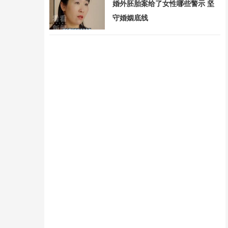
婚外胚胎案给了女性哪些警示 坚
守婚姻底线