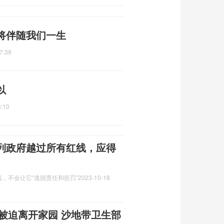
将伴随我们一生
7:39
以
3:10
列政府越过所有红线，应得
，不会让它“逃脱责任和惩罚”
2023-10-18
童被迫离开家园 沙地带卫生部