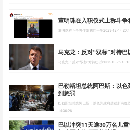
董明珠在入职仪式上称斗争
董明珠称斗争将伴随我们一生
2023-12-14 20:4
马克龙：反对“双标”对待巴
马克龙：反对“双标”对待巴以
2023-10-26 13:1
巴勒斯坦总统阿巴斯：以色
到惩罚
​巴勒斯坦总统阿巴斯：以色列政府越过所有红线
14:36:26
巴以冲突11天逾30万名儿