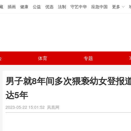
藏
插画
健康
公益
优选
法制
守艺中华
应急中国
更多
会
体育
专题
男子就8年间多次猥亵幼女登报
达5年
2023-05-22 15:01:52
凤凰网