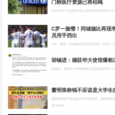
门称医疗资源已将枯竭
巴以冲突11天逾30万名儿童流离失所
2023-10-
C罗一脸懵！同城德比再现
员用手挡出
C罗一脸懵！同城德比再现争议判罚！
2023-12
胡锡进：德驻华大使馆爆粗
胡锡进：德驻华大使馆爆粗口拉低国格
2023-10
董明珠称钱不应该是大学生
董明珠称钱不应该是大学生的梦想；董明珠称钱
20:52:45