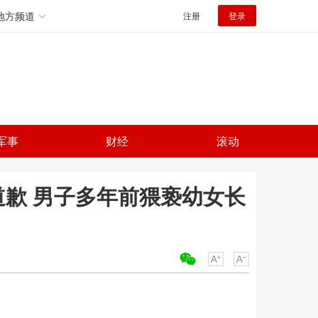
地方频道
注册
登录
军事
财经
滚动
道歉 男子多年前猥亵幼女长
关键词：