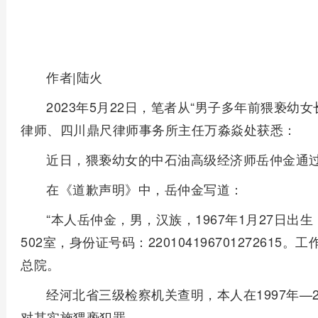
作者|陆火
2023年5月22日，笔者从“男子多年前猥亵幼
律师、四川鼎尺律师事务所主任万淼焱处获悉：
近日，猥亵幼女的中石油高级经济师岳仲金通
在《道歉声明》中，岳仲金写道：
“本人岳仲金，男，汉族，1967年1月27日出
502室，身份证号码：2201041967012726
总院。
经河北省三级检察机关查明，本人在1997年—
对其实施猥亵犯罪。