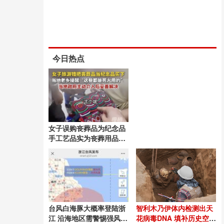
今日热点
女子误购丧葬品为纪念品
手工艺品实为丧葬用品引
发误会
台风白海豚大概率登陆浙
智利木乃伊体内检测出天
江 沿海地区需警惕强风暴
花病毒DNA 填补历史空白