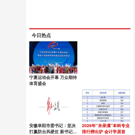
今日热点
宁夏运动会开幕 万众期待
体育盛会
安徽阜阳市委书记：坚决
2026年“未录满”本科专业
打赢防台风硬仗 新书记上
排行榜出炉 会计学居首