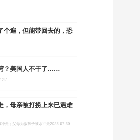
了个遍，但能带回去的，恐
湾？美国人不干了……
4:47
走，母亲被打捞上来已遇难
遭冲走；父母为救孩子被水冲走
2023-07-30