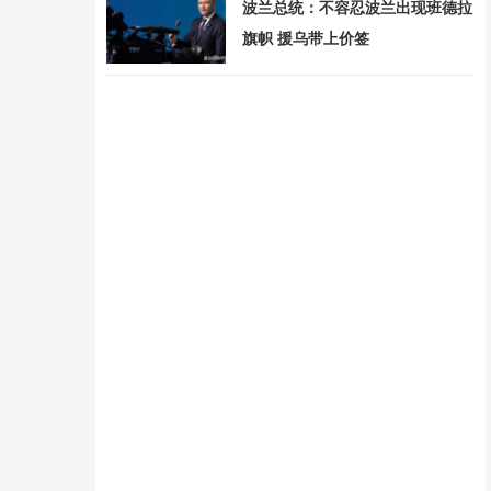
波兰总统：不容忍波兰出现班德拉
旗帜 援乌带上价签