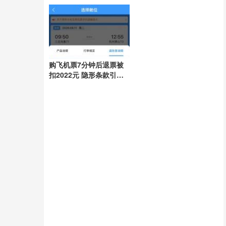
任引领抗灾
购飞机票7分钟后退票被
扣2022元 隐形条款引争
议