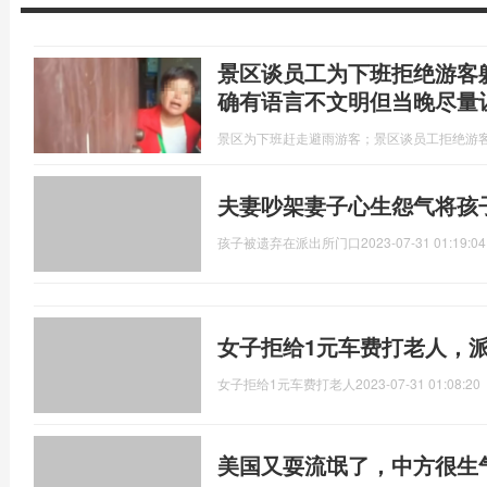
景区谈员工为下班拒绝游客
确有语言不文明但当晚尽量
景区为下班赶走避雨游客；景区谈员工拒绝游
夫妻吵架妻子心生怨气将孩
孩子被遗弃在派出所门口
2023-07-31 01:19:04
女子拒给1元车费打老人，
女子拒给1元车费打老人
2023-07-31 01:08:20
美国又耍流氓了，中方很生