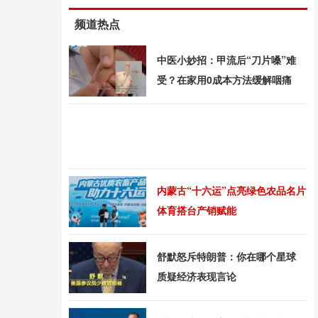
频道热点
中医小妙招：甲流后“刀片嗓”难
受？在家用0成本方法缓解咽痛
内蒙古“十六运”点亮绿色农品名片
体育搭台产销赋能
舒默怒斥特朗普：你在哪个星球
质疑经济表现言论