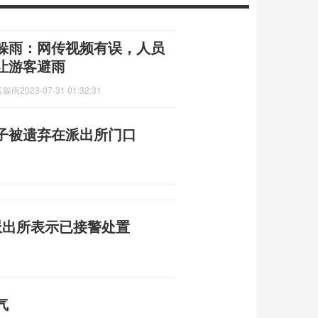
躲雨：网传视频有误，人员
让游客避雨
客躲雨
2023-07-31 01:32:31
子被遗弃在派出所门口
派出所表示已接警处置
气