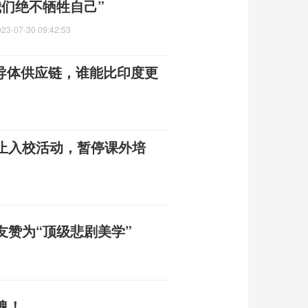
们绝不牺牲自己”
023-07-30 09:42:53
半导体供应链，谁能比印度更
止入校活动，暂停课外培
友赞为“顶级悲剧美学”
魂！