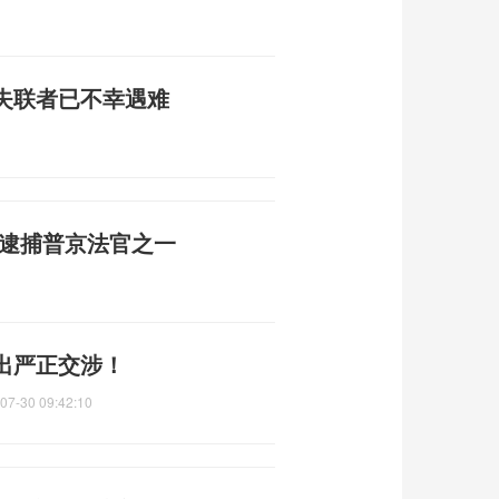
失联者已不幸遇难
定逮捕普京法官之一
出严正交涉！
07-30 09:42:10