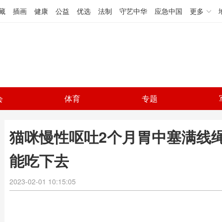
藏
插画
健康
公益
优选
法制
守艺中华
应急中国
更多
会
体育
专题
猫咪慢性呕吐2个月胃中塞满线
能吃下去
2023-02-01 10:15:05