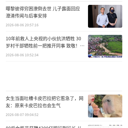
曝黎彼得穷困潦倒去世 儿子露面回应
澄清传闻与后事安排
2026-08-06 20:57:16
10年前救人上央视的小伙抗洪牺牲 30
岁村干部牺牲前一把推开同事 致敬！送
别！
2026-08-06 10:52:34
女生当面吐槽卡皮巴拉把它惹急了，网
友：原来卡皮巴拉也会生气
2026-08-07 09:04:52
80后女柜员获聘4200亿银行副行长 从