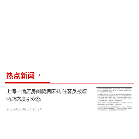
县公安局联系，我要跟领导汇报。”
记者从陆川县公安局110指挥中心证实，29
日下午的确接到报警，“是乌石派出所调查
的，具体要咨询派出所那边看怎么处理的。”
记者再度联系乌石派出所，值班民警证实
的确出警，“出警是我们乌市派出所，现在办
案单位是刑侦大队，我们昨天（29日）下午已
热点新闻
经移交局里刑侦大队了，可以联系县公安局办
上海一酒店房间爬满床虱 住客反被怼
案单位。”
酒店态度引众怒
记者联系陆川县公安局刑侦大队，民警表
2026-08-06 17:16:24
示：“不方便透露案情，只能告诉你案件正在
侦办中。”