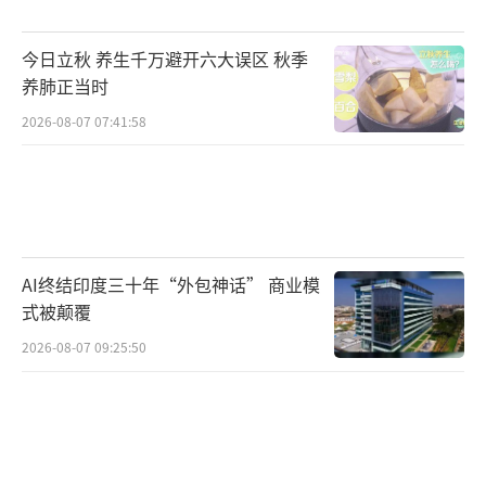
截至30日晚，陆川警方暂未发布警情通
报，对于是否因逼婚引发父子矛盾，暂未获得
今日立秋 养生千万避开六大误区 秋季
官方证实。
养肺正当时
（责任编辑：周晶晶 CN032）
2026-08-07 07:41:58
AI终结印度三十年“外包神话” 商业模
式被颠覆
2026-08-07 09:25:50