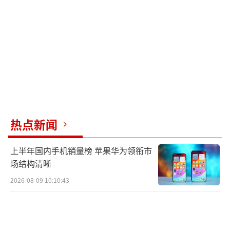
第二，味觉失灵是一种很奇怪的感觉，没
有了富有立体感的味觉支撑，很多食物进口都
是一个味道，缺乏味道的层次和先后，吃什么
都如同嚼蜡。
第三，味觉失灵特别影响食欲。在某些情
况下，味蕾可能存在失真的可能，咸鲜香辣酸
热点新闻
未必就是你平时接触到的味道，平时能接受和
喜欢的味道现在可能是另外一种完全不可接受
上半年国内手机销量榜 苹果华为领衔市
场结构清晰
的味道。
2026-08-09 10:10:43
以上是概括着来说的，举几个例子。如我
在吃米饭的时候，不管怎么吃都吃不出甜味，
勉勉强强地吃下去，这种感觉和别人在往自己