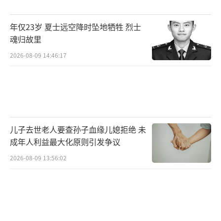
胃里面塞东西一个感觉。所有的菜都是一样的
的味道，不是单一的咸味，是一种综合了的味
年仅23岁 夏士远空降时坠地牺牲 烈士
魂归故里
道，但这种味道没有前味也没有后味没有余
味。别想抽烟了。首先，闻不得烟味了。香烟
2026-08-09 14:46:17
点燃后，平时能闻到一点烟草的香味，但这时
候闻到的就是一股烂草叶发酵的味道，让人要
吐。如果抽一口，瞬间发苦，从口腔到喉，苦
得让人咂舌，就像是在嚼一把生草叶一样，异
儿子去世老人要查孙子血缘儿媳拒绝 未
常难受。
成年人利益最大化原则引发争议
2026-08-09 13:56:02
这是不好的地方，比较好一点的方面就是
对甜味更加敏感了。比如所有的水果都似乎更
加甜了，口感不错。喝酒的时候，虽然品不出
酒丰富的味道，但是酒“辣口”的感觉确实减