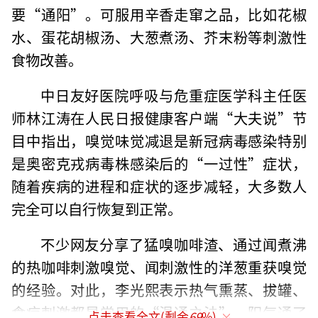
要“通阳”。可服用辛香走窜之品，比如花椒
水、蛋花胡椒汤、大葱煮汤、芥末粉等刺激性
食物改善。
中日友好医院呼吸与危重症医学科主任医
师林江涛在人民日报健康客户端“大夫说”节
目中指出，嗅觉味觉减退是新冠病毒感染特别
是奥密克戎病毒株感染后的“一过性”症状，
随着疾病的进程和症状的逐步减轻，大多数人
完全可以自行恢复到正常。
不少网友分享了猛嗅咖啡渣、通过闻煮沸
的热咖啡刺激嗅觉、闻刺激性的洋葱重获嗅觉
的经验。对此，李光熙表示热气熏蒸、拔罐、
食疗刺激都是常用的“温通之法”，阳气通了
点击查看全文(剩余
69
%)