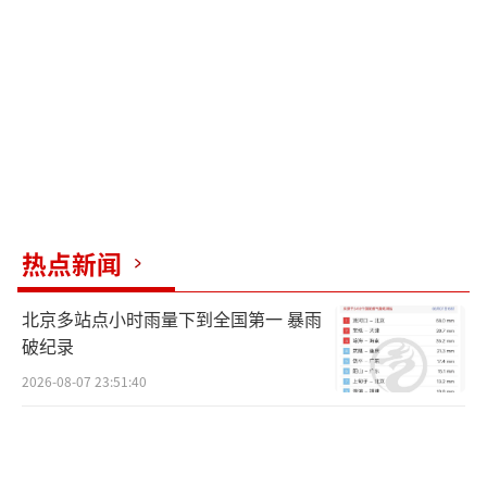
布、手帕或者是呼吸膜等透气性强的物品进行
隔离，然后每次吹气时间应保持在1-2秒，在吹
气的同时还需注意患者观察胸廓起伏，保证有
效吹气。另外，每30次胸外按压与2次人工呼吸
为1循环，而每进行5个循环后需检查患者呼吸
以及心跳是否恢复。
（责任编辑：乔娇 TT0002）
热点新闻
北京多站点小时雨量下到全国第一 暴雨
破纪录
2026-08-07 23:51:40