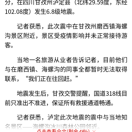
分，在四川甘孜州泸定县（北纬29.59度，东经
102.08度）发生6.8级地震。
记者获悉，此次震中在甘孜州磨西镇海螺
沟景区附近，景区受疫情影响并未正常接待游
客。
当地一名旅游从业者告诉记者，目前他们
与在磨西镇、海螺沟的同事全都暂时无法取得
联系，“我们正在往回赶。”
地震发生后，甘孜交警提醒，国道318线目
前只准出不准进，保证所有救援通道畅通。
记者获悉，泸定此次地震的震中与当地知
名景区——海螺沟冰川森林公园邻近。
点击查看全文(剩余
48
%)