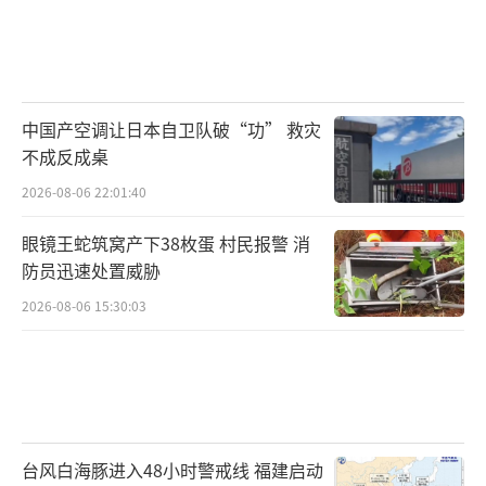
中国产空调让日本自卫队破“功” 救灾
不成反成桌
2026-08-06 22:01:40
眼镜王蛇筑窝产下38枚蛋 村民报警 消
防员迅速处置威胁
2026-08-06 15:30:03
台风白海豚进入48小时警戒线 福建启动