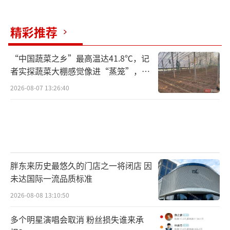
精彩推荐
“中国蔬菜之乡”最高温达41.8℃，记
者实探蔬菜大棚感觉像进“蒸笼”，有
村民称只能凌晨两点起来干活
2026-08-07 13:26:40
胖东来历史最悠久的门店之一将闭店 因
未达国际一流品质标准
2026-08-08 13:10:50
多个明星演唱会取消 粉丝损失谁来承