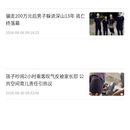
理服务需求将直接转至心理服务热线。
骗走200万元后男子躲进深山13年 逃亡
本市还创建了居民心理健康体检与心理援
终落幕
助服务平台——“暖翼”微信小程序，有需求的
2026-08-06 09:18:25
市民可登录小程序开展自我心理检测与自我调
节。
（责任编辑：周晶晶 CN032）
孩子吵闹2小时乘客叹气反被家长怼 公
共空间育儿责任引热议
2026-08-06 09:32:06