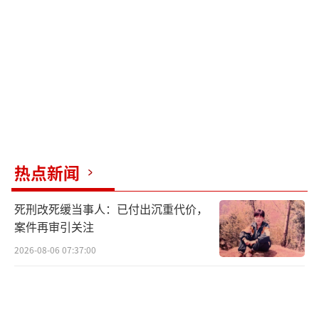
果，推断北京现有两条独立传播链条，为朝阳
区涉及疫情和丰台中西医结合医院涉及疫情。
本次疫情出现农村婚宴、小吃店等聚集性
疫情，城乡结合部、农村地区要继续坚持各项
防控措施不放松，加强对外来人员、进返京人
员的排查管理，引导村民婚事缓办、丧事简
办、宴请不办，减少不必要聚会，保持良好卫
热点新闻
生习惯。
此外，庞星火介绍，本市已设置17条心理
死刑改死缓当事人：已付出沉重代价，
案件再审引关注
服务热线，安排专家值守，开展心理疏导。市
2026-08-06 07:37:00
民可通过市卫健委官网等政务新媒体平台查询
热线号码。
卫健部门还与12345建立对接机制，市民心