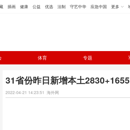
藏
插画
健康
公益
优选
法制
守艺中华
应急中国
更多
会
体育
专题
31省份昨日新增本土2830+165
2022-04-21 14:23:51
海外网