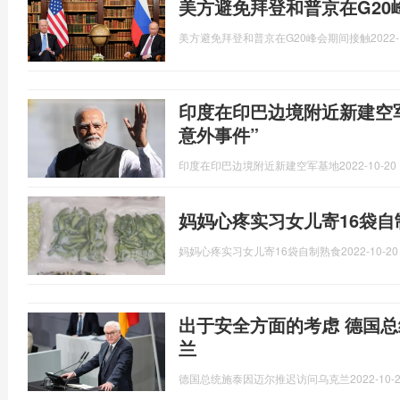
美方避免拜登和普京在G2
美方避免拜登和普京在G20峰会期间接触
2022-
印度在印巴边境附近新建空
意外事件”
印度在印巴边境附近新建空军基地
2022-10-20 
妈妈心疼实习女儿寄16袋
妈妈心疼实习女儿寄16袋自制熟食
2022-10-20
出于安全方面的考虑 德国
兰
德国总统施泰因迈尔推迟访问乌克兰
2022-10-2