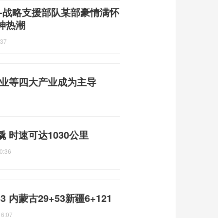
-战略支援部队某部豪情满怀
神热潮
:37
游业等四大产业成为主导
 时速可达1030公里
0:36
 内蒙古29+53新疆6+121
16:07