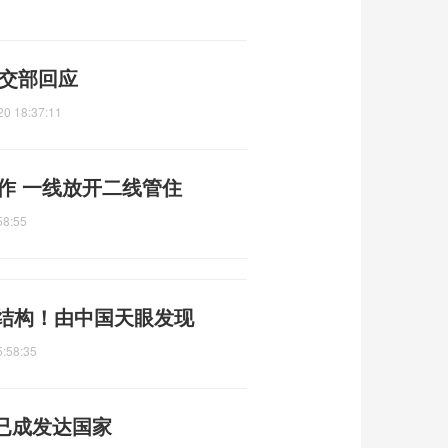
外交部回应
20 18:37:11
运作 一线放开二线管住
58:55
体结构！由中国天眼发现
5:58:35
已成发达国家