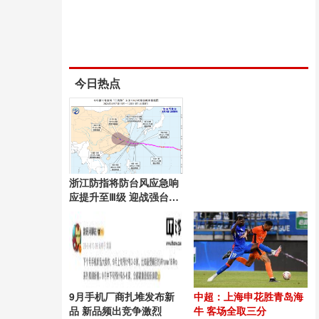
今日热点
浙江防指将防台风应急响
应提升至Ⅲ级 迎战强台
风“白海豚”
9月手机厂商扎堆发布新
中超：上海申花胜青岛海
品 新品频出竞争激烈
牛 客场全取三分