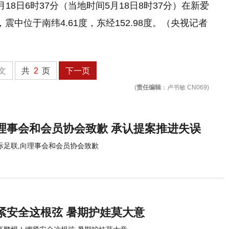
8日6时37分（当地时间5月18日8时37分）在新爱
震中位于南纬4.61度，东经152.98度。（央视记者
文
共
2
页
下一页
(
责任编辑
：卢书敏 CN069)
理事会和会员协会致歉 承认提案推进失误
际足联,向理事会和会员协会致歉
紧安全这根弦 暑期护娃莫大意