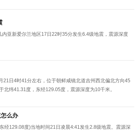
震
新爱尔兰地区17日22时35分发生6.4级地震，震源深度
月21日4时41分左右，位于朝鲜咸镜北道吉州西北偏北方向45
纬41.31度，东经129.05度，震源深度为10千米。
该怎么办
东经129.08度)当地时间21日凌晨4:41发生2.8级地震。震源深