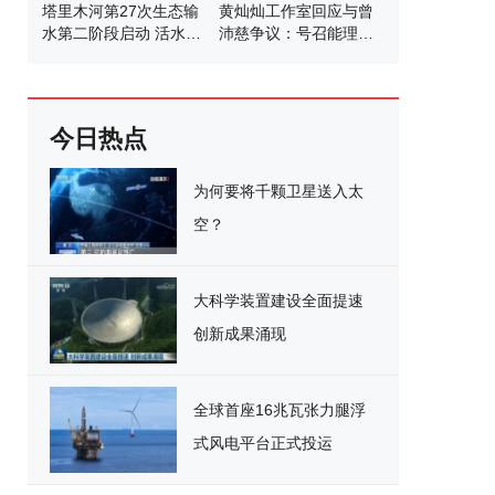
塔里木河第27次生态输
黄灿灿工作室回应与曾
水第二阶段启动 活水滋
沛慈争议：号召能理智
养绿洲
发言
今日热点
为何要将千颗卫星送入太
空？
大科学装置建设全面提速
创新成果涌现
全球首座16兆瓦张力腿浮
式风电平台正式投运