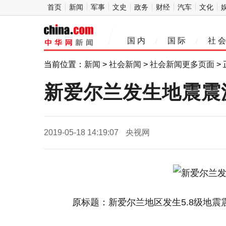
首页
新闻
军事
文史
政务
财经
汽车
文化
中
国 内
国 际
社 会
/
/
华网
当前位置：
新闻
>
社会新闻
>
社会新闻更多页面
>
新爱尔兰发生地震震
2019-05-18 14:19:07
央视网
原标题：新爱尔兰地区发生5.8级地震