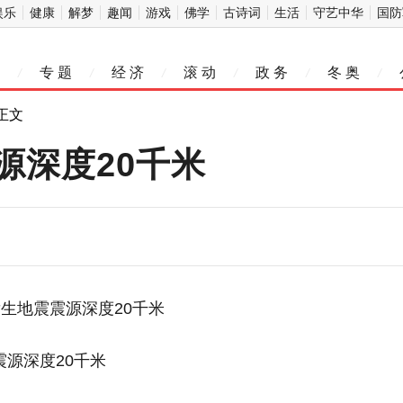
娱乐
健康
解梦
趣闻
游戏
佛学
古诗词
生活
守艺中华
国防
专 题
经 济
滚 动
政 务
冬 奥
/
/
/
/
/
/
 正文
源深度20千米
震源深度20千米