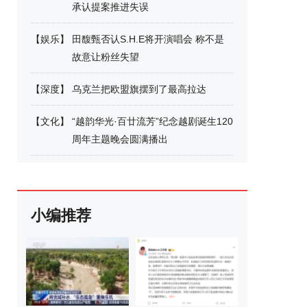
承认提案推进失误
【
娱乐
】
田馥甄否认S.H.E将开演唱会 称不是
故意让粉丝失望
【
深度
】
乌克兰把欧盟旗摆到了最高拉达
【
文化
】
“越韵华光·百廿流芳”纪念越剧诞生120
周年主题晚会圆满播出
小编推荐