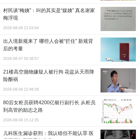
村民谈“梅姨”：叫的其实是“媒姨” 真名谢家
梅浮现
2026-08-06 21:03:04
出入境新规来了 哪些人会被“拦住” 新规背
后的考量
2026-08-07 00:38:57
21楼高空抛物嫌疑人被行拘 花盆从天而降
险酿祸
2026-08-06 22:48:28
80后女柜员获聘4200亿银行副行长 从柜员
到高管的励志之路
2026-08-06 15:12:35
儿科医生漏诊获刑：我认错但不能认罪 医