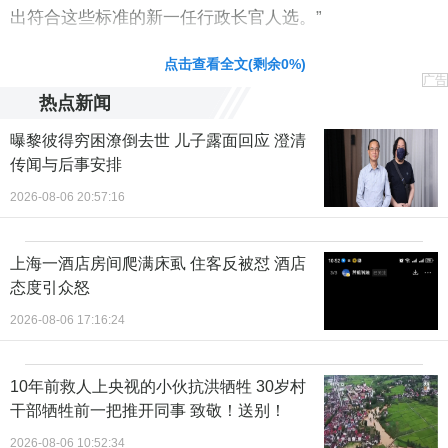
出符合这些标准的新一任行政长官人选。”
责任编辑：卢书敏 CN069
点击查看全文(剩余
0
%)
广告
热点新闻
曝黎彼得穷困潦倒去世 儿子露面回应 澄清
传闻与后事安排
2026-08-06 20:57:16
上海一酒店房间爬满床虱 住客反被怼 酒店
态度引众怒
2026-08-06 17:16:24
10年前救人上央视的小伙抗洪牺牲 30岁村
干部牺牲前一把推开同事 致敬！送别！
2026-08-06 10:52:34