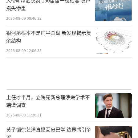
大爷听AI洒农药 150亩苗一夜枯萎 农户
损失惨重
2026-08-09 08:46:32
银河系根本不是扁平圆盘 新发现揭示复
杂结构
2026-08-09 12:06:35
上任才半月，立陶宛新总理涉嫌学术不
端遭调查
2026-08-03 11:20:31
黄子韬徐艺洋直播互扇巴掌 边界感引争
议