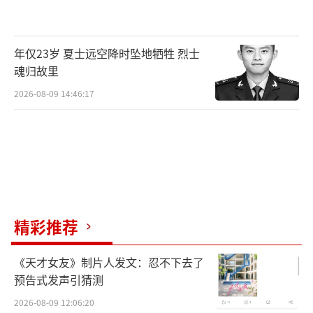
角是新人，但男主角不是。”为了保持神秘
感，李娜最后进一步透露关于电影的具体信
年仅23岁 夏士远空降时坠地牺牲 烈士
息。
魂归故里
2026-08-09 14:46:17
下一场比赛，李娜/杉山爱将对阵比利时名
将克里斯特尔斯和澳大利亚双打名宿斯塔布斯
的组合。为了这次元老赛，李娜在国内和小花
训练，来到温网后又和韩馨蕴等练球，“反正
有杉山爱在，我就是打打酱油，退役四年加起
来都没有打到30次球，还是得尽量找一找打球
精彩推荐
的状态。”尽管嘴上说没怎么与杉山爱练过
球，但第一场比赛这对中日组合还是表现地不
《天才女友》制片人发文：忍不下去了
错，说不定李娜还可以在温网多打几场。
预告式发声引猜测
2026-08-09 12:06:20