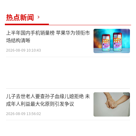
即便肯定不会复出，但能够在元老赛上看
热点新闻
到李娜，球迷们还是十分期待的，当接受大会
邀请，以“亚洲第一位单打大满贯冠军球
上半年国内手机销量榜 苹果华为领衔市
场结构清晰
员”身份出现在温网中央球场的皇家包厢中
时，现场观众雷鸣般掌声的特别致敬，还是让
2026-08-09 10:10:43
李娜感到自己过去的成绩得到了肯定和认可。
自己的职业生涯是否有遗憾？“我每一个时间
段都很努力在朝着自己的目标去奋斗，四年前
那时候我的身体已经负荷不了继续打球了，所
儿子去世老人要查孙子血缘儿媳拒绝 未
以就选择退役，毕竟不可能再去强求。”
成年人利益最大化原则引发争议
而谈到自己的传记电影，李娜表示年底可
2026-08-09 13:56:02
以拍完，而且来温网前和陈可辛导演以及男女
主角都吃过饭，“上映要看编排和档期，女主