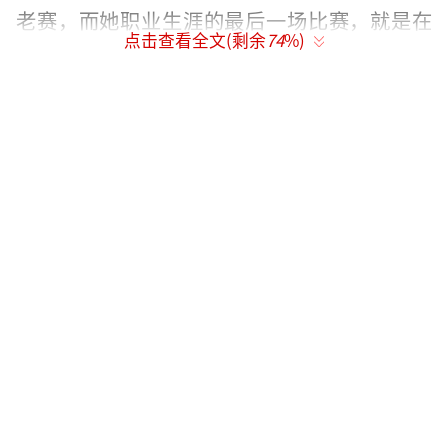
老赛，而她职业生涯的最后一场比赛，就是在
点击查看全文(剩余
74
%)
温网，所以女王俱乐部对她也有着特殊的意
义，这里又成了她首次参加元老赛的地方。打
元老赛对李娜而言是一次轻松的体验，“主要
是大女儿幼儿园放暑假了，正好有时间带他们
出来玩玩。”退役后李娜的生活重心回归家
庭，她也坦言不想错过孩子成长的每一个瞬
间。至于球迷YY的复出，李娜其实完全没有想
过，“退役那天起我就没想过再复出了。”
球员的身份，对于李娜来说已经是过去
式，“我的澳网和法网奖杯早找不到了，回国
后也没拿出来收拾，但是肯定在家。”看来两
个大满贯冠军奖杯已经是过往云烟，不过随着