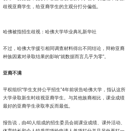
歧视亚裔学生，给亚裔学生的主观分打分偏低。
哈佛被指招生歧视：哈佛大学毕业典礼新华社
不过，哈佛大学援引相同调查材料得出不同结论，辩称亚裔
种族因素对录取结果的影响“就数据而言几乎为零”。
亚裔不满
平权组织“学生支持公平招生”4年前状告哈佛大学，指认这所
大学录取新生时歧视亚裔学生。与其他族裔相比，课业成绩
最好的亚裔学生录取率反而最低。
报告说，由40人组成的招生委员会就课业成绩、课外活动、
体育特长和个人特质四项给申请人单项打分并且另外再打一