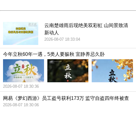
除了宣布录取的964名学生外，还有4882名学生被延期至下
Powered by China
一批次，611名学生的申请被拒绝，173名学生未提交完整申
China
请。正常录取的截止日期是2018年1月1日，最终的录取结果
云南楚雄雨后现绝美双彩虹 山间景致清
将于3月28日公布。去年，共有6473名提早入学申请者，其
新动人
中938人被录取。
2026-08-07 18:33:04
今年立秋60年一遇，5类人要躲秋 宜静养忌久卧
2026-08-07 18:30:36
网易《梦幻西游》员工盗号获利173万 监守自盗四年终被查
2026-08-07 18:30:06
404 Not Found
Sorry for the inconvenience.
Please report this message and include the following
information to us.
Thank you very much!