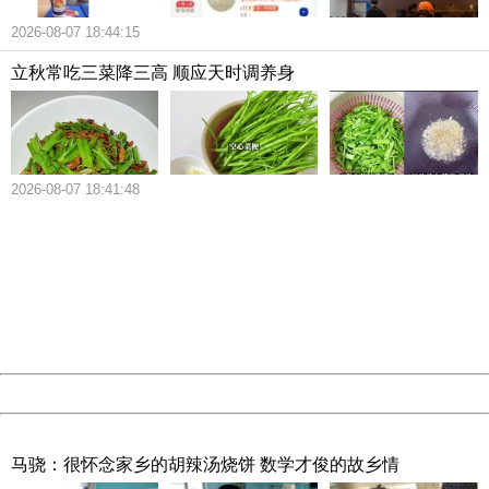
2026-08-07 18:44:15
在提早录取的这批学生中，第一代大学生的比例由去年的
8.7%上涨到10.6%。约有58%的学生申请了经济补助，还有
立秋常吃三菜降三高 顺应天时调养身
13%的学生申请免除申请费。这两项数据相比去年的57%和
10.7%也都有上升。第一代大学生被录取的几率在正常录取
批次或许会提高。
2026-08-07 18:41:48
404 Not Found
去年，哈佛大学所有录取的学生中，第一代大学生占据了
Sorry for the inconvenience.
Please report this message and include the following
15.1%。哈佛大学并没有公布录取学生的社会经济档案，但
information to us.
约有20%的学生来自年收入少于6.5万美元的家庭。
Thank you very much!
URL:
http://3g.china.com:8080/act/news/10000169/20180617
Server:
cms-9-157
今年提早录取的学生更加多元。亚裔学生由21.7%上升到
Date:
2026/08/07 18:53:03
24.2%、非裔学生由12.6%上升至13.9%、拉美裔学生上升
Powered by China
1%来到9.8%、美国及夏威夷原住民由1.1%上升至1.8%。
China
马骁：很怀念家乡的胡辣汤烧饼 数学才俊的故乡情
今年录取的学生中47%是女生。学生的地域分布及学术关注