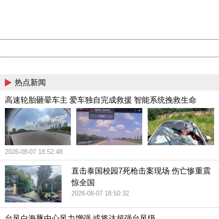
材料，不完整，只是初步”摸底，初衷不是研究种族因素是否
Thank you very much!
URL:
http://3g.china.com:8080/act/news/10000169/20180617
影响招生公平。
Server:
cms-9-157
Date:
2026/08/07 18:53:03
哈佛大学当天发布一份由加利福尼亚大学伯克利分校经济学
Powered by China
家戴维⋅卡德所作的报告。报告的素材与阿西迪亚科诺所用素
China
材相同，都是2010年至2015年哈佛大学的申请和录取材料，
热点新闻
但所获结论迥异。
高速轮胎砸晕车主 爱车独自完成救援 智能系统挽救生命
哈佛大学一份声明说，“学生支持公平招生”有意阻止哈佛将种
族列入录取考虑因素，校方却希望维持学生构成的多元化。
声明说：“哈佛将继续积极维护我们和全国其他高等院校的权
2026-08-07 18:52:48
利，使学生群体在诸多维度多元化……”
直击泰国校园7死枪击案现场 伤亡惨重震
“学生支持公平招生”组织与哈佛大学的诉讼定于今年10月开始
惊全国
2026-08-07 18:50:32
审理。按照路透社的说法，美国教育部已经对哈佛大学招生
时涉嫌种族歧视发起调查。
台风白海豚中心风力增强 或将达超强台风级