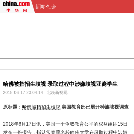
新闻
>
社会
404 Not Found
Sorry for the inconvenience.
Please report this message and include the following
information to us.
Thank you very much!
URL:
http://3g.china.com:8080/act/news/10000169/20180617
Server:
cms-9-157
Date:
2026/08/07 18:53:03
Powered by China
China
哈佛被指招生歧视 录取过程中涉嫌歧视亚裔学生
2018-06-17 20:04:14
北晚新视觉
原标题：
哈佛被指招生歧视
美国教育部已展开种族歧视调查
2018年6月17日讯，美国一个争取教育公平的权益组织15日
发布一份报告，指认常春藤名校哈佛大学在录取过程中涉嫌