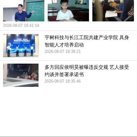
点与去年相似。
哈佛大学2006年取消了提早录取计划，他们认为这项计划有
2026-08-07 18:41:14
利于富人家庭的孩子。当时只有维吉尼亚大学和普林斯顿大
宇树科技与长江工院共建产业学院 具身
学做了类似改革。不过哈佛和普林斯顿在2011年恢复了提早
智能人才培养启动
录取计划。菲兹西蒙斯在去年表示提早录取计划是一种新形
2026-08-07 18:38:21
成的常态。
多方回应侯明昊被曝违反交规 艺人接受
哈佛大学强化了它的助学金项目。这让年收入低于6.5万美元
约谈并签署承诺书
家庭的孩子有机会免费入学，年收入低于15万美元家庭的孩
2026-08-07 18:35:46
子能够享受学费减免。受益于哈佛大学的助学金以及低贷助
404 Not Found
Sorry for the inconvenience.
学项目，哈佛大学的学费对于全美90%的家庭而言不高于美
Please report this message and include the following
国的公立学校。来自年收入少于6.5万美元家庭的大一新生将
information to us.
Thank you very much!
获得2000美元起跳的补助，他们可以用这些钱购买书本、衣
URL:
http://3g.china.com:8080/act/news/10000169/20180617
服或食物。
Server:
cms-9-157
Date:
2026/08/07 18:53:03