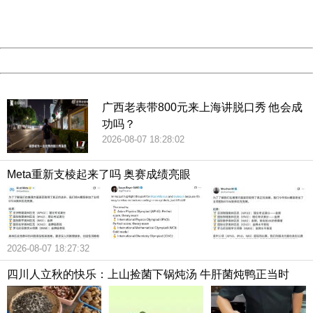
URL:
http://3g.china.com:8080/act/news/10000169/20180617
Server:
cms-9-157
Date:
2026/08/07 18:53:03
Powered by China
China
广西老表带800元来上海讲脱口秀 他会成
功吗？
2026-08-07 18:28:02
Meta重新支棱起来了吗 奥赛成绩亮眼
2026-08-07 18:27:32
四川人立秋的快乐：上山捡菌下锅炖汤 牛肝菌炖鸭正当时