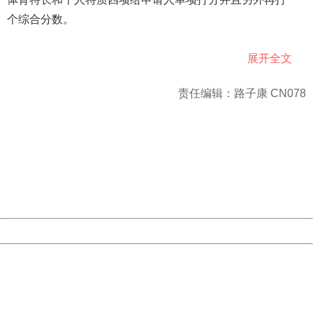
个综合分数。
展开全文
主持撰写这份报告的杜克大学经济学教授彼得⋅阿西迪亚科诺
说，他们查阅哈佛大学的录取材料后发现，在主观分栏目
责任编辑：路子康 CN078
里，亚裔学生得分最低。
404 Not Found
Sorry for the inconvenience.
阿西迪亚科诺列举哈佛大学2013年一份内部报告说，哈佛早
Please report this message and include the following
information to us.
就知道亚裔学生在录取过程中遭遇不公平对待。那份报告显
Thank you very much!
示，如果正常评估亚裔学生的课业成绩，再加上课外活动、
URL:
http://3g.china.com:8080/act/news/10000169/20180617
Server:
cms-9-157
家族成员是哈佛毕业生等加分项，亚裔学生在录取新生中的
Date:
2026/08/07 18:53:03
比例应该达到26%，而非当前的19%。
Powered by China
哈佛否认
China
404 Not Found
Sorry for the inconvenience.
Please report this message and include the following
哈佛大学方面15日辩解说，那份几年前的调查报告“依据有限
information to us.