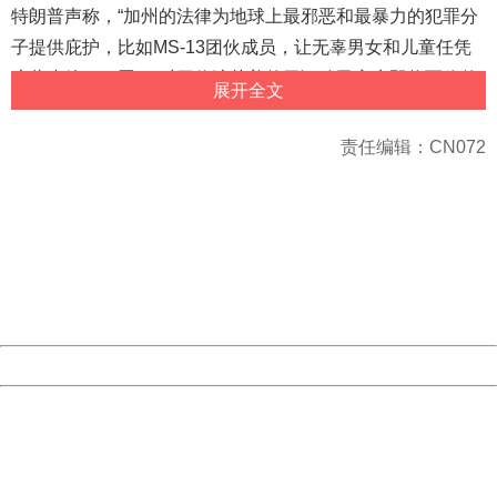
特朗普声称，“加州的法律为地球上最邪恶和最暴力的犯罪分
子提供庇护，比如MS-13团伙成员，让无辜男女和儿童任凭
这些虐待狂犯罪。”对于偷渡赴美的无证移民家庭即将面临的
展开全文
骨肉分离，特朗普说那要怪民主党。他声称，“这些民主党留
下的坏法律，让现在的美国政府破坏家庭。”
责任编辑：CN072
404 Not Found
美国官员允许移民入境寻求庇护
Sorry for the inconvenience.
Please report this message and include the following
information to us.
Thank you very much!
近来，美国总统特朗普对中美洲移民乘大篷车前往美国一事
URL:
http://3g.china.com:8080/act/news/10000169/20180518
表示震惊，并发誓要把他们挡在境外。但5月1日，美国官员
Server:
cms-9-158
Date:
2026/08/07 22:50:03
允许小批寻求庇护者穿过边界，就此类案件选择遵从美国和
国际相关法律。
Powered by China
China
据美国《华盛顿邮报》报道，5月1日晚上，150名乘大篷车
404 Not Found
Sorry for the inconvenience.
前往美国的移民中的25人被送到美国加州圣地亚哥去申请庇
Please report this message and include the following
护。他们的入境似乎打击了特朗普阻止移民入境的努力。
information to us.