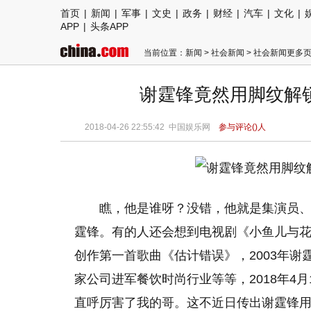
首页
|
新闻
|
军事
|
文史
|
政务
|
财经
|
汽车
|
文化
|
APP
|
头条APP
当前位置：
新闻
>
社会新闻
>
社会新闻更多
谢霆锋竟然用脚纹解
2018-04-26 22:55:42
中国娱乐网
参与评论(
)人
瞧，他是谁呀？没错，他就是集演员
霆锋。有的人还会想到电视剧《小鱼儿与花
创作第一首歌曲《估计错误》，2003年谢霆
家公司进军餐饮时尚行业等等，2018年4
直呼厉害了我的哥。这不近日传出谢霆锋