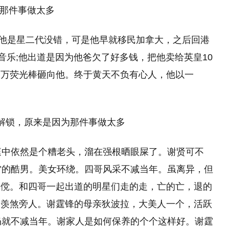
7岁;他是星二代没错，可是他早就移民加拿大，之后回港
音乐;他出道是因为他爸欠了好多钱，把他卖给英皇10
三万荧光棒砸向他。终于黄天不负有心人，他以一
庭中依然是个糟老头，溜在强根晒眼屎了。谢贤可不
雷的酷男。美女环绕。四哥风采不减当年。虽离异，但
倜傥。和四哥一起出道的明星们走的走，亡的亡，退的
。羡煞旁人。谢霆锋的母亲狄波拉，大美人一个，活跃
仍就不减当年。谢家人是如何保养的个个这样好。谢霆