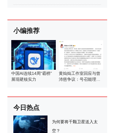
小编推荐
中国AI连续14周“霸榜”
黄灿灿工作室回应与曾
展现硬核实力
沛慈争议：号召能理智
发言
今日热点
为何要将千颗卫星送入太
空？