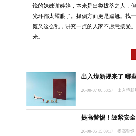
锋的妹妹谢婷婷，本来是出类拔萃之人，
光环都太耀眼了。择偶方面更是尴尬。找
庭又这么乱，讲究一点的人家不愿意接受
来。
出入境新规来了 哪些
26-08-07 00:38:57
出入境新
提高警惕！绷紧安全
26-08-06 15:09:17
提高警惕