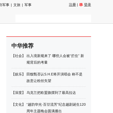
注册
|
登录
防军事
|
文旅
|
军事
中华推荐
【
社会
】
出入境新规来了 哪些人会被“拦住” 新
规背后的考量
【
娱乐
】
田馥甄否认S.H.E将开演唱会 称不是
故意让粉丝失望
【
深度
】
乌克兰把欧盟旗摆到了最高拉达
【
文化
】
“越韵华光·百廿流芳”纪念越剧诞生120
周年主题晚会圆满播出