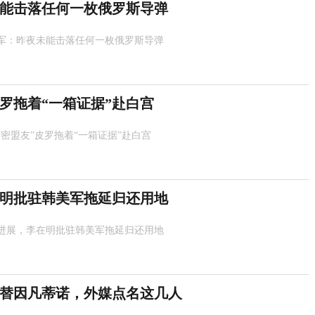
能击落任何一枚俄罗斯导弹
军：昨夜未能击落任何一枚俄罗斯导弹
皮罗拖着“一箱证据”赴白宫
亲密盟友”皮罗拖着“一箱证据”赴白宫
明批驻韩美军拖延归还用地
进展，李在明批驻韩美军拖延归还用地
替因凡蒂诺，外媒点名这几人