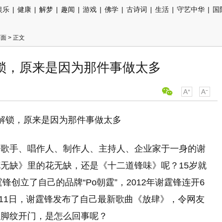
娱乐
|
健康
|
解梦
|
趣闻
|
游戏
|
佛学
|
古诗词
|
生活
|
守艺中华
|
国
页面
> 正文
锁，原来是因为那件事做太多
、歌手、唱作人、制作人、主持人、企业家于一身的谢
无缺》里的花无缺，还是《十二道锋味》呢？15岁就
锋创立了自己的品牌“Po朝霆”，2012年谢霆锋连开6
月11日，谢霆锋发布了自己最新歌曲《放肆》，令网友
用脚纹开门，是怎么回事呢？