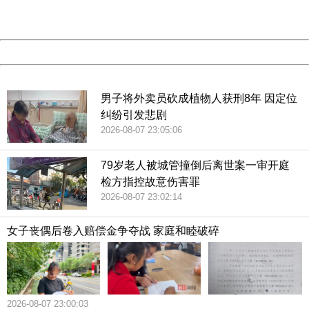
URL:
http://3g.china.com:8080/act/news/10000169/20180426
Server:
cms-9-158
Date:
2026/08/08 04:45:38
Powered by China
China
男子将外卖员砍成植物人获刑8年 因定位
纠纷引发悲剧
2026-08-07 23:05:06
79岁老人被城管撞倒后离世案一审开庭
检方指控故意伤害罪
2026-08-07 23:02:14
女子丧偶后卷入赔偿金争夺战 家庭和睦破碎
2026-08-07 23:00:03