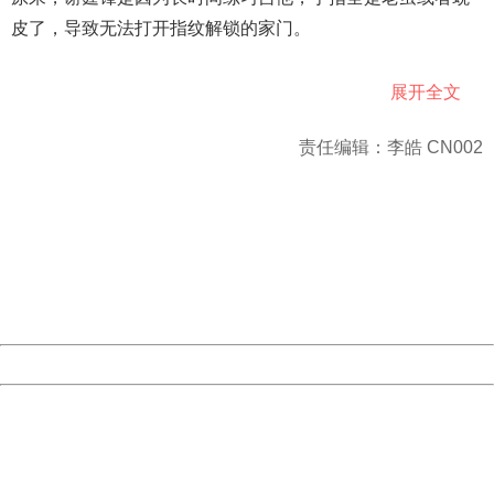
皮了，导致无法打开指纹解锁的家门。
展开全文
责任编辑：李皓 CN002
谢霆锋自称，最近练吉他练的手上都起了茧子，把指纹都磨
掉了，而家里是指纹锁，因此经常开不了锁！谢霆锋也是极
404 Not Found
Sorry for the inconvenience.
为烦恼啊，于是今天他就想了个奇招：录脚纹！只见谢霆锋
Please report this message and include the following
information to us.
戴着棒球帽，一只脚穿着拖鞋，一脸严肃的将脱掉袜子的另
Thank you very much!
一只脚放到指纹锁上开始录制！这年头，没点柔韧度连指纹
URL:
http://3g.china.com:8080/act/news/10000169/20180426
Server:
cms-9-158
都录不上啊！
Date:
2026/08/08 04:45:38
Powered by China
China
404 Not Found
网友看到后直言：“令人窒息的操作。”也有网友表示：“锋哥
Sorry for the inconvenience.
Please report this message and include the following
你手机是不是也得录一个脚纹解锁”、“越来越像段子手了”还
information to us.