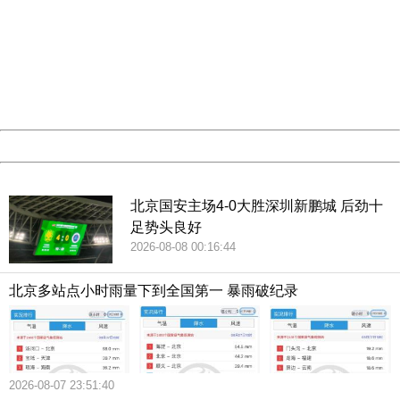
404 Not Found
皇10年。刚出道的谢霆锋面对的是一片嘘声，三万荧光棒砸
Sorry for the inconvenience.
向他。终于黄天不负有心人，他以一首“谢谢你的爱199”，红
Please report this message and include the following
information to us.
遍大江南北。
Thank you very much!
URL:
http://3g.china.com:8080/act/news/10000169/20180426
Server:
cms-9-158
Date:
2026/08/08 04:45:38
Powered by China
谢霆锋的父亲谢贤80岁了。在一般家庭中依然是个糟老头，
China
溜在强根晒眼屎了。谢贤可不是。他80岁了仍然是骑白马的
王子，开哈雷的酷男。美女环绕。四哥风采不减当年。虽离
北京国安主场4-0大胜深圳新鹏城 后劲十
足势头良好
异，但仍有小女友陪伴。可见四哥一生多么风流倜傥。和四
2026-08-08 00:16:44
哥一起出道的明星们走的走，亡的亡，退的退，而四哥仍然
站在舞台的中央发光发热。羡煞旁人。谢霆锋的母亲狄波
北京多站点小时雨量下到全国第一 暴雨破纪录
拉，大美人一个，活跃在各大媒体，综艺节目中，虽已60
岁，但仍就不减当年。谢家人是如何保养的个个这样好。谢
霆锋的妹妹谢婷婷，本来是出类拔萃之人，但生在这样的家
庭中就亮不起来了。因为家中其他人的光环都太耀眼了。择
2026-08-07 23:51:40