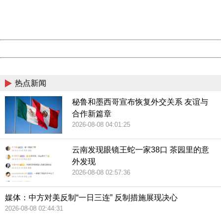
有要谢霆锋去换人脸识别的。
Thank you very much!
URL:
http://3g.china.com:8080/act/news/10000169/20180426
Server:
cms-9-158
Date:
2026/08/08 04:45:38
Powered by China
这几年港台娱乐圈的形势不是特别好，不少港台明星艺人看
China
到大陆娱乐市场的良好形势，就纷纷将自己的工作重心转移
热点新闻
到了内地，谢霆锋自然也不例外。不过，与其他明星艺人不
同的是，谢霆锋除了是一个娱乐圈的明星以外，还是一个十
秘鲁和墨西哥宣布恢复外交关系 友谊与
足的商人，有着良好的商业头脑，并且自己也投资发展了不
合作新篇章
2026-08-08 04:01:25
少的产业，即便退出娱乐圈，谢霆锋也仍然不会出现生活压
力。
云南发现眼镜王蛇一家38口 茶园里的意
外发现
2026-08-08 02:57:36
谢霆锋1996年12月出道，还没到17岁;他是星二代没错，可是
他早就移民加拿大，之后回港读书认识了陈冠希(是同学)，后
媒体：中方对美反制“一日三连” 反制措施展现决心
来去日本学音乐;他出道是因为他爸欠了好多钱，把他卖给英
2026-08-08 02:44:31