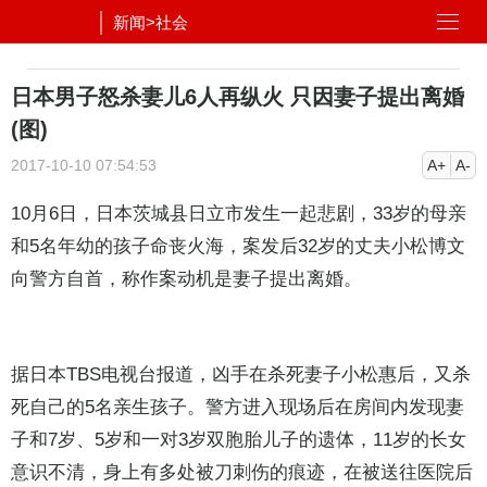
新闻
>
社会
日本男子怒杀妻儿6人再纵火 只因妻子提出离婚
(图)
2017-10-10 07:54:53
A+
A-
10月6日，日本茨城县日立市发生一起悲剧，33岁的母亲
和5名年幼的孩子命丧火海，案发后32岁的丈夫小松博文
向警方自首，称作案动机是妻子提出离婚。
据日本TBS电视台报道，凶手在杀死妻子小松惠后，又杀
死自己的5名亲生孩子。警方进入现场后在房间内发现妻
子和7岁、5岁和一对3岁双胞胎儿子的遗体，11岁的长女
意识不清，身上有多处被刀刺伤的痕迹，在被送往医院后