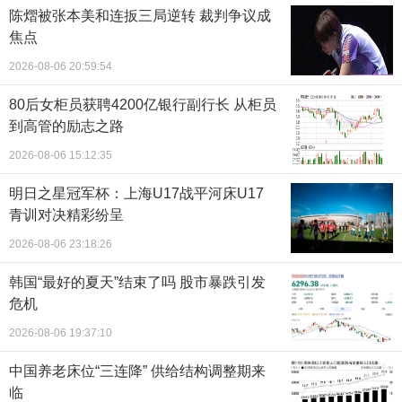
陈熠被张本美和连扳三局逆转 裁判争议成
焦点
2026-08-06 20:59:54
80后女柜员获聘4200亿银行副行长 从柜员
到高管的励志之路
2026-08-06 15:12:35
明日之星冠军杯：上海U17战平河床U17
青训对决精彩纷呈
2026-08-06 23:18:26
韩国“最好的夏天”结束了吗 股市暴跌引发
危机
2026-08-06 19:37:10
中国养老床位“三连降” 供给结构调整期来
临