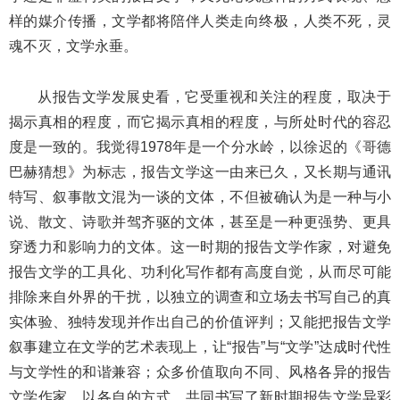
样的媒介传播，文学都将陪伴人类走向终极，人类不死，灵
魂不灭，文学永垂。
从报告文学发展史看，它受重视和关注的程度，取决于
揭示真相的程度，而它揭示真相的程度，与所处时代的容忍
度是一致的。我觉得1978年是一个分水岭，以徐迟的《哥德
巴赫猜想》为标志，报告文学这一由来已久，又长期与通讯
特写、叙事散文混为一谈的文体，不但被确认为是一种与小
说、散文、诗歌并驾齐驱的文体，甚至是一种更强势、更具
穿透力和影响力的文体。这一时期的报告文学作家，对避免
报告文学的工具化、功利化写作都有高度自觉，从而尽可能
排除来自外界的干扰，以独立的调查和立场去书写自己的真
实体验、独特发现并作出自己的价值评判；又能把报告文学
叙事建立在文学的艺术表现上，让“报告”与“文学”达成时代性
与文学性的和谐兼容；众多价值取向不同、风格各异的报告
文学作家、以各自的方式，共同书写了新时期报告文学异彩