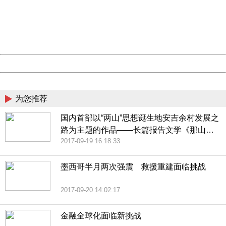
information to us.
Thank you very much!
URL:
http://3g.china.com:8080/act/news/10000169/20170921
Server:
cms-9-157
Date:
2026/08/07 14:30:48
Powered by China
China
为您推荐
国内首部以“两山”思想诞生地安吉余村发展之
路为主题的作品——长篇报告文学《那山，
2017-09-19 16:18:33
那水》在京首发研讨
墨西哥半月两次强震 救援重建面临挑战
2017-09-20 14:02:17
金融全球化面临新挑战