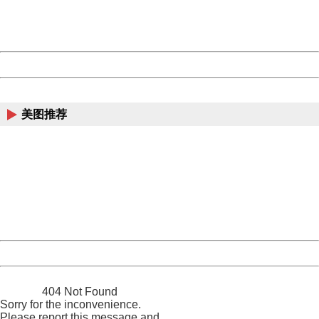
Thank you very much!
URL:
http://3g.china.com:8080/act/news/10000169/20170921
Server:
cms-9-157
Date:
2026/08/07 14:30:48
Powered by China
China
美图推荐
404 Not Found
Sorry for the inconvenience.
Please report this message and include the following
information to us.
Thank you very much!
URL:
http://3g.china.com:8080/act/news/10000169/20170921
Server:
cms-9-157
Date:
2026/08/07 14:30:48
Powered by China
China
404 Not Found
Sorry for the inconvenience.
Please report this message and