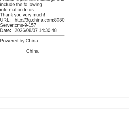
include the following
information to us.
Thank you very much!
URL:
http://3g.china.com:8080/act/news/10000169/20170921
Server:
cms-9-157
Date:
2026/08/07 14:30:48
Powered by China
China
404 Not Found
Sorry for the inconvenience.
Please report this message and include the following
information to us.
Thank you very much!
URL:
http://3g.china.com:8080/act/news/10000169/20170921
Server:
cms-9-157
Date:
2026/08/07 14:30:48
Powered by China
China
404 Not Found
Sorry for the inconvenience.
Please report this message and include the following