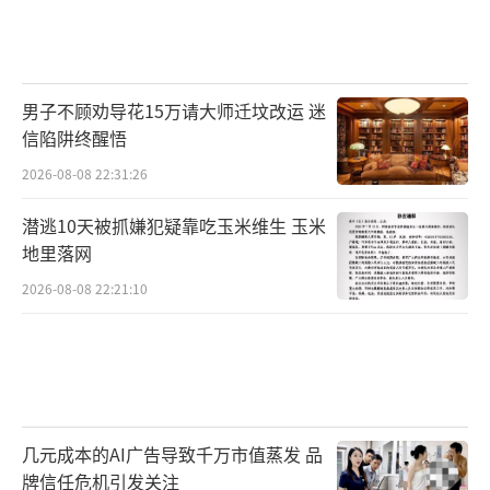
男子不顾劝导花15万请大师迁坟改运 迷
信陷阱终醒悟
2026-08-08 22:31:26
潜逃10天被抓嫌犯疑靠吃玉米维生 玉米
地里落网
2026-08-08 22:21:10
几元成本的AI广告导致千万市值蒸发 品
牌信任危机引发关注