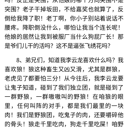
突围？老子干掉坂田，不给嘉奖也就算了，反
倒给我降了职！老丁啊，你小子别站着说话不
腰疼。降职倒没什么，哪怕让我当个连长呢！
他娘的居然让我到被服厂当什么狗屁厂长！那
是爷们儿干的活吗？这不是逼张飞绣花吗？
8、弟兄们，知道我李云龙喜欢什么吗？我
喜欢狼！狼这种畜生又凶又滑，尤其是群狼，
老虎见了都要怕三分！从今往后，我李云龙要
让鬼子知道，碰到了我们独立团，就是碰到了
一群野狼，一群嗷嗷叫的野狼！在咱狼的眼
里，任何叫阵的对手，都是我们最里的一块
肉！我们是野狼团，吃鬼子的肉，还要嚼碎他
的骨头！狼走千里吃肉，狗走千里吃屎！咱野