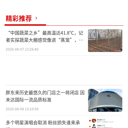
精彩推荐
“中国蔬菜之乡”最高温达41.8℃，记
者实探蔬菜大棚感觉像进“蒸笼”，有
村民称只能凌晨两点起来干活
2026-08-07 13:26:40
胖东来历史最悠久的门店之一将闭店 因
未达国际一流品质标准
2026-08-08 13:10:50
多个明星演唱会取消 粉丝损失谁来承