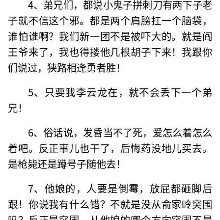
4、弟兄们，都说小鬼子拼刺刀有两下子老
子就不信这个邪。都是两个肩膀扛一个脑袋，
谁怕谁啊？我们新一团不是被吓大的。就是阎
王爷来了，我也得搂他几根胡子下来！我跟你
们说过，狭路相逢勇者胜！
5、只要我李云龙在，就不会丢下一个弟
兄！
6、俗话说，发昏当不了死，爱怎么着怎么
着吧。反正事儿也干了，后悔药没地儿买去。
是枪毙还是蹲号子随他去！
7、他娘的，人要是倒霉，放屁都砸脚后
跟！你说我有什么错？不就是没从俞家岭突围
吗？反正是突围，从他娘的哪个方向突围不是