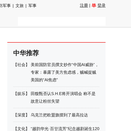
注册
|
登录
防军事
|
文旅
|
军事
中华推荐
【
社会
】
美前国防官员撰文炒作“中国AI威胁”，
专家：暴露了美方焦虑感，贼喊捉贼
美国的“AI焦虑”
【
娱乐
】
田馥甄否认S.H.E将开演唱会 称不是
故意让粉丝失望
【
深度
】
乌克兰把欧盟旗摆到了最高拉达
【
文化
】
“越韵华光·百廿流芳”纪念越剧诞生120