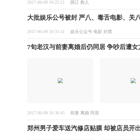
2017-06-09 10:25:21
跳江
救人
大批娱乐公号被封 严八、毒舌电影、关
2017-06-09 10:31:41
娱乐公众号
电影
封禁
7旬老汉与前妻离婚后仍同居 争吵后遭女
2017-06-09 10:30:45
前妻
离婚
同居
郑州男子爱车送汽修店贴膜 却被店员开出