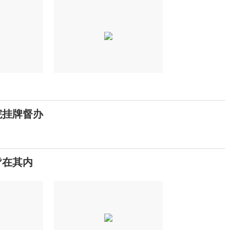
院挂牌督办
皆在其内