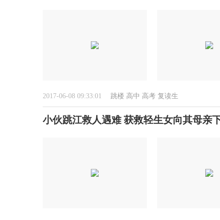
2017-06-08 09:33:01
跳楼
高中
高考
复读生
小伙跳江救人遇难 获救轻生女向其母亲下