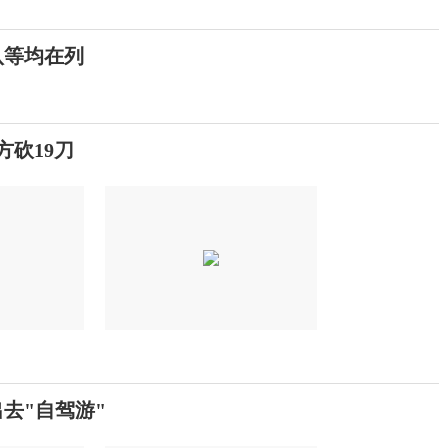
八等均在列
方砍19刀
去"自驾游"