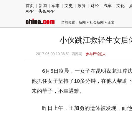
首页
|
新闻
|
军事
|
文史
|
政务
|
财经
|
汽车
|
文化
|
APP
|
头条APP
当前位置：
新闻
>
社会新闻
> 正文
小伙跳江救轻生女后体
2017-06-09 10:36:51
西部网
参与评论(
)人
6月5日凌晨，一女子在昆明盘龙江岸
他抓住女子坚持了10多分钟，在他人帮助
来的竿子，不幸遇难。
昨日上午，王加勇的遗体被发现，而他