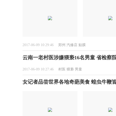
2017-06-09 10:29:46
郑州
汽修店
贴膜
云南一老村医涉嫌猥亵16名男童 省检察
2017-06-09 10:27:46
村医
猥亵
男童
女记者品尝世界各地奇葩美食 蝗虫牛鞭