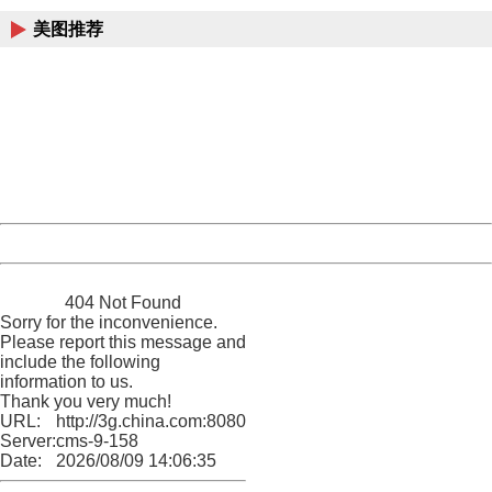
美图推荐
404 Not Found
Sorry for the inconvenience.
Please report this message and include the following
information to us.
Thank you very much!
URL:
http://3g.china.com:8080/act/news/10000169/20170531
Server:
cms-9-158
Date:
2026/08/09 14:06:35
Powered by China
China
404 Not Found
Sorry for the inconvenience.
Please report this message and
include the following
information to us.
Thank you very much!
URL:
http://3g.china.com:8080/act/news/10000169/20170531
Server:
cms-9-158
Date:
2026/08/09 14:06:35