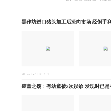
黑作坊进口猪头加工后流向市场 经倒手
2017-05-31 03:21:15
癌童之殇：有幼童被3次误诊 发现时已是