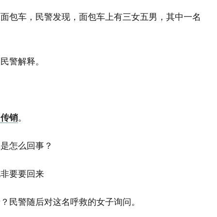
辆面包车，民警发现，面包车上有三女五男，其中一名
向民警解释。
？
做
传销
。
喊是怎么回事？
她非要要回来
情？民警随后对这名呼救的女子询问。