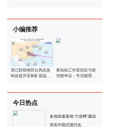
小编推荐
浙江防指将防台风应急
黄灿灿工作室回应与曾
响应提升至Ⅲ级 迎战强
沛慈争议：号召能理智
台风“白海豚”
发言
今日热点
各地加速落地“六张网”建设
夯实中国式现代化