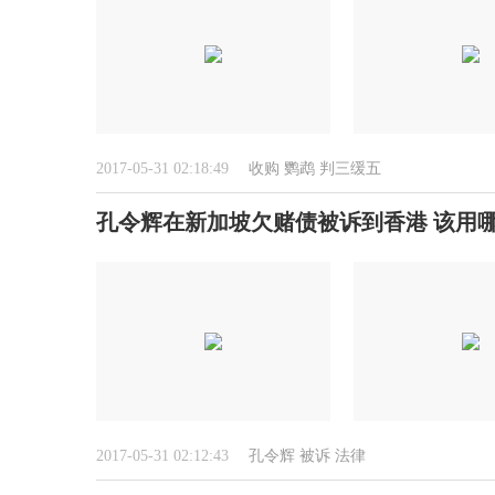
2017-05-31 02:18:49
收购
鹦鹉
判三缓五
孔令辉在新加坡欠赌债被诉到香港 该用
2017-05-31 02:12:43
孔令辉
被诉
法律