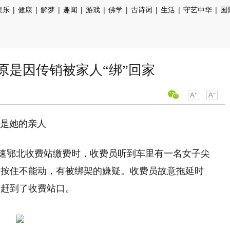
娱乐
|
健康
|
解梦
|
趣闻
|
游戏
|
佛学
|
古诗词
|
生活
|
守艺中华
|
国
原是因传销被家人“绑”回家
竟是她的亲人
高速鄂北收费站缴费时，收费员听到车里有一名女子尖
人按住不能动，有被绑架的嫌疑。收费员故意拖延时
速赶到了收费站口。