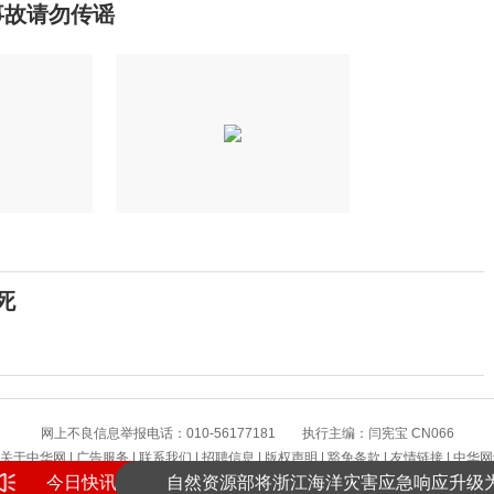
事故请勿传谣
死
网上不良信息举报电话：010-56177181 执行主编：闫宪宝 CN066
关于中华网
|
广告服务
|
联系我们
|
招聘信息
|
版权声明
|
豁免条款
|
友情链接
|
中华网
今日快讯
自然资源部将浙江海洋灾害应急响应升级
版权所有 中华网