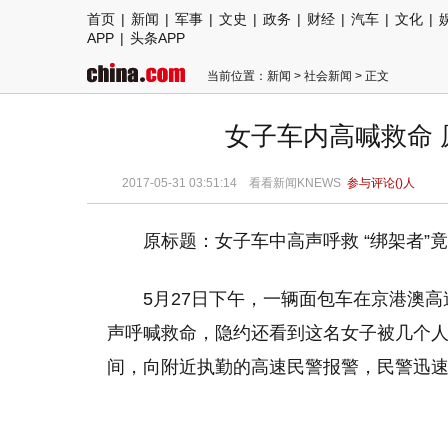
首页
|
新闻
|
军事
|
文史
|
政务
|
财经
|
汽车
|
文化
|
APP
|
头条APP
当前位置：
新闻
>
社会新闻
> 正文
女子车内高喊救命 
2017-05-31 03:51:14
看看新闻KNEWS
参与评论(
)人
原标题：女子车中高声呼救 “绑架者”
5月27日下午，一辆面包车在京港澳
声呼喊救命，隐约还看到这名女子被几个
间，向附近执勤的高速民警报警，民警迅