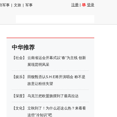
注册
|
登录
防军事
|
文旅
|
军事
中华推荐
【
社会
】
云南省运会开幕式以“春”为主线 创新
展现昆明风采
【
娱乐
】
田馥甄否认S.H.E将开演唱会 称不是
故意让粉丝失望
【
深度
】
乌克兰把欧盟旗摆到了最高拉达
【
文化
】
立秋到了！为什么还这么热？来看看
这些“冷知识”吧