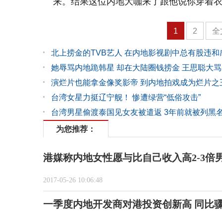
来。结果这位内地大咖来了跟他说你穿着
1
2
全
北上捞金的TVB艺人 在内地影视剧中总有股违和
她辱骂内地跪韩星 却在大陆圈钱捞金 王思聪大骂
演烂片也能拿金像奖影帝 到内地拍戏成为烂片之
台湾女星力挺辽宁舰！ 惨遭绿营“低俗攻击”
台湾男星偷渡泰国见女友被遣返 3年前就被列黑
为您推荐：
港媒称内地女性愿与比自己收入高2-3倍
2017-05-26 10:06:48
一季度内地开发商对港投资创新高 同比骤