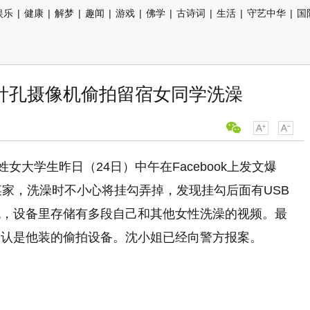
娱乐
|
健康
|
解梦
|
趣闻
|
游戏
|
佛学
|
古诗词
|
生活
|
守艺中华
|
国
针孔摄像机偷拍留宿女同学洗澡
女大学生昨日（24日）中午在Facebook上发文爆
某家，洗澡时不小心将挂勾弄掉，发现挂勾后面有USB
机，设备里存储有多段自己和其他女性洗澡的视频。最
承认是他装的偷拍设备。沈小姐已经向警方报案。