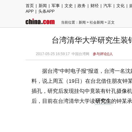
首页
|
新闻
|
军事
|
文史
|
政务
|
财经
|
汽车
|
文化
|
APP
|
头条APP
当前位置：
新闻
>
社会新闻
> 正文
台湾清华大学研究生装
2017-05-25 16:59:17 中国台湾网
参与评论(
)人
据台湾“中时电子报”报道，台湾一名沈姓
料，说上周五（19日）在台北借住朋友钟
插孔，研究后发现挂勾中竟装有针孔摄像
后，目前在台湾清华大学读
研究生
的钟某