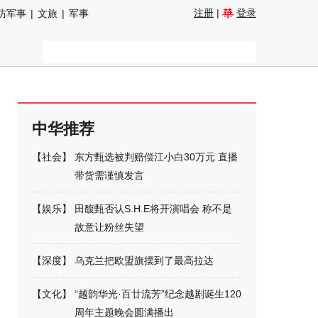
注册
|
登录
防军事
|
文旅
|
军事
中华推荐
【
社会
】
东方甄选被判赔偿江小白30万元 直播
带货需谨慎发言
【
娱乐
】
田馥甄否认S.H.E将开演唱会 称不是
故意让粉丝失望
【
深度
】
乌克兰把欧盟旗摆到了最高拉达
【
文化
】
“越韵华光·百廿流芳”纪念越剧诞生120
周年主题晚会圆满播出