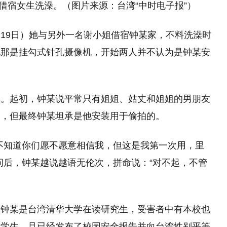
借宿女生洗澡。（图片来源：台湾“中时电子报”）
19日）她与另外一名谢小姐借宿钟某家，不料洗澡时
现那是挂勾式针孔摄像机，开始两人并不认为是钟某安
异。起初，钟某说平常只有姐姐、姑丈和姐姐的男朋友
个，但最终钟某坦承是他安装用于偷拍的。
不知道你们愿不愿意相信我，但这是我第一次用，里
问后，钟某越说越语无伦次，拼命说：“对不起，不管
者钟某是台湾清华大学在读研究生，受害者中有本校也
的学生，且已经发布了校园安全报告并向台湾性别平等