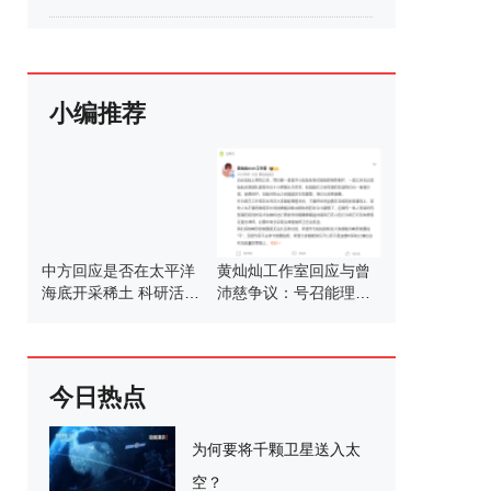
小编推荐
中方回应是否在太平洋
黄灿灿工作室回应与曾
海底开采稀土 科研活动
沛慈争议：号召能理智
服务和平目的
发言
今日热点
为何要将千颗卫星送入太
空？