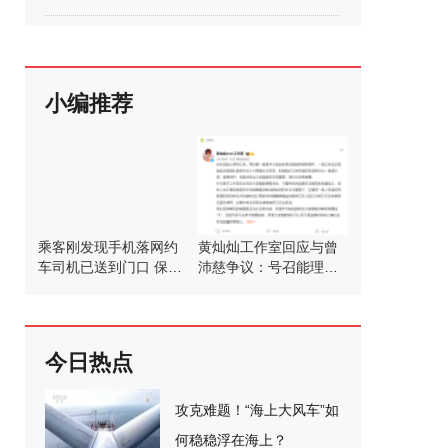
小编推荐
乘客刚发现手机落网约
黄灿灿工作室回应与曾
车司机已送到门口 保管
沛慈争议：号召能理智
费争议引发讨论
发言
今日热点
攻克难题！“海上大风车”如
何稳稳浮在海上？