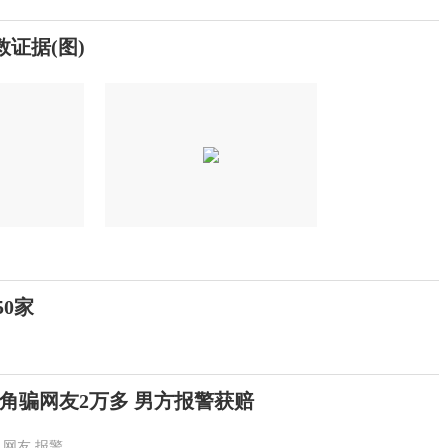
证据(图)
0家
角骗网友2万多 男方报警获赔
网友
报警