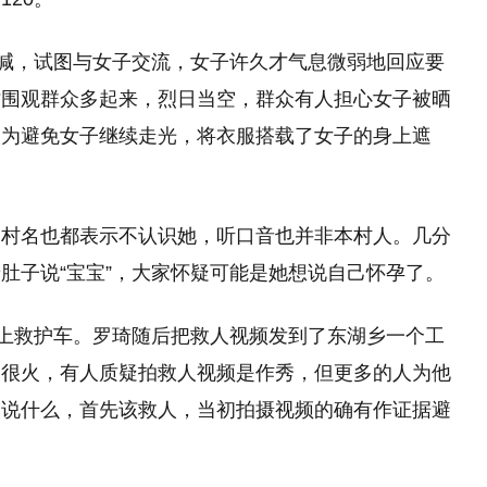
呼喊，试图与女子交流，女子许久才气息微弱地回应要
时围观群众多起来，烈日当空，群众有人担心女子被晒
人为避免女子继续走光，将衣服搭载了女子的身上遮
，村名也都表示不认识她，听口音也并非本村人。几分
肚子说“宝宝”，大家怀疑可能是她想说自己怀孕了。
抬上救护车。罗琦随后把救人视频发到了东湖乡一个工
圈很火，有人质疑拍救人视频是作秀，但更多的人为他
人说什么，首先该救人，当初拍摄视频的确有作证据避