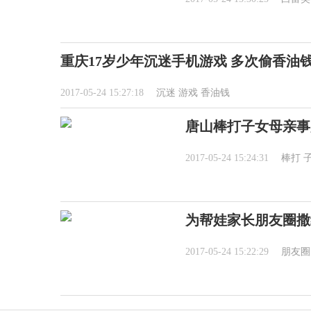
重庆17岁少年沉迷手机游戏 多次偷香油
2017-05-24 15:27:18
沉迷
游戏
香油钱
唐山棒打子女母亲事
2017-05-24 15:24:31
棒打
为帮娃家长朋友圈撒红
2017-05-24 15:22:29
朋友圈