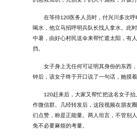
在等待120医务人员时，付兴川多次
喝水，他立马招呼明兵队长找人拿水。此
中暑，由好心村民送伞来帮忙遮太阳，有
挡。
女子身上无任何可证明其身份的东西
钟后，该女子终于开口说了一句话，她摸着
120赶来后，大家又帮忙把这名女子
作微信群。几经转发后，这段视频在朋友
们点赞，称是正能量。两人坦言，不管别
免不必要麻烦的考量。