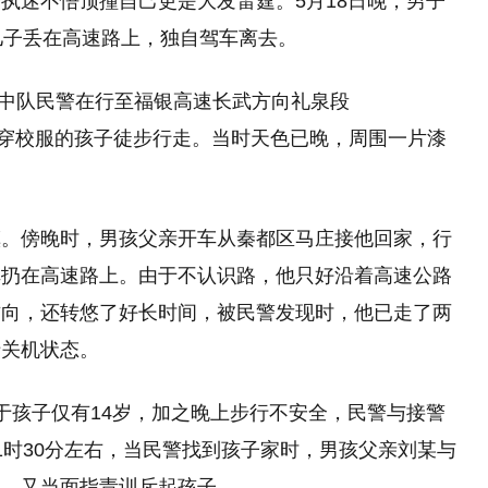
执迷不悟顶撞自己更是大发雷霆。5月18日晚，男子
儿子丢在高速路上，独自驾车离去。
永中队民警在行至福银高速长武方向礼泉段
一名穿校服的孩子徒步行走。当时天色已晚，周围一片漆
镇。傍晚时，男孩父亲开车从秦都区马庄接他回家，行
车扔在高速路上。由于不认识路，他只好沿着高速公路
方向，还转悠了好长时间，被民警发现时，他已走了两
于关机状态。
于孩子仅有14岁，加之晚上步行不安全，民警与接警
1时30分左右，当民警找到孩子家时，男孩父亲刘某与
消，又当面指责训斥起孩子。