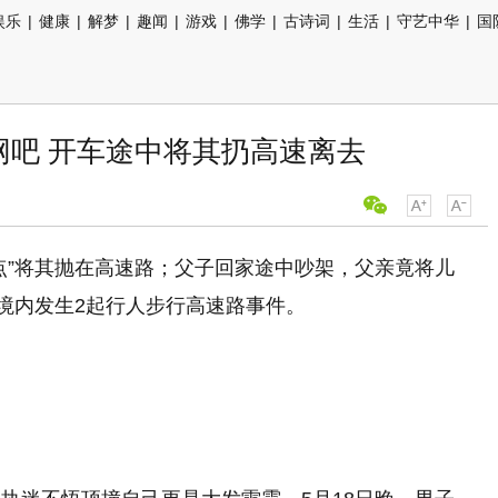
娱乐
|
健康
|
解梦
|
趣闻
|
游戏
|
佛学
|
古诗词
|
生活
|
守艺中华
|
国
网吧 开车途中将其扔高速离去
点”将其抛在高速路；父子回家途中吵架，父亲竟将儿
阳境内发生2起行人步行高速路事件。