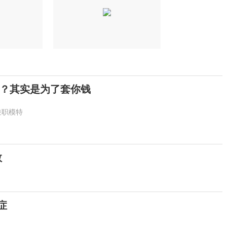
？其实是为了套你钱
兼职模特
救
症