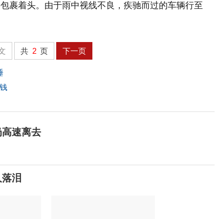
衫包裹着头。由于雨中视线不良，疾驰而过的车辆行至
文
共
2
页
下一页
睡
老钱
扔高速离去
人落泪