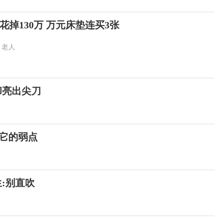
花掉130万 万元床垫连买3张
老人
却亮出尖刀
到它的弱点
:别直吹