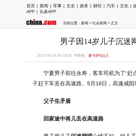
首页
|
新闻
|
军事
|
文史
|
政务
|
财经
|
汽车
|
文化
|
APP
|
头条APP
当前位置：
新闻
>
社会新闻
> 正文
男子因14岁儿子沉迷
2017-05-24 04:18:05
华商报
参与评论(
)人
宁夏男子前往永寿，客车司机为了“赶
子赶下车丢在高速路。5月18日，高速咸
父子生矛盾
回家途中将儿丢在高速路