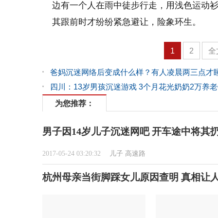
边有一个人在雨中徒步行走，用浅色运动
其跟前时才纷纷紧急避让，险象环生。
1
2
全
爸妈沉迷网络后变成什么样？有人凌晨两三点才
四川：13岁男孩沉迷游戏 3个月花光奶奶2万养
为您推荐：
男子因14岁儿子沉迷网吧 开车途中将其
2017-05-24 03:20:32
儿子
高速路
杭州母亲当街脚踩女儿原因查明 真相让