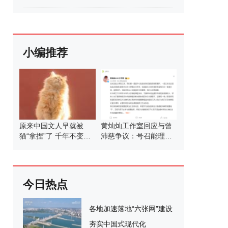
小编推荐
原来中国文人早就被
黄灿灿工作室回应与曾
猫“拿捏”了 千年不变的
沛慈争议：号召能理智
猫奴情结
发言
今日热点
各地加速落地“六张网”建设
夯实中国式现代化