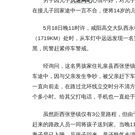
男子因儿子
沉迷网吧
心情不好，对儿子
在接儿子回家途中一言不合，便将14岁的
5月18日晚11时许，咸阳高交大队西
（1719KM）处时，从车灯中远远发现
黑，民警赶紧停车警戒。
经询问，这名男孩家住礼泉县西张堡
车途中，因与父亲发生争吵，被父亲赶下
一直向前走，在路过北环线立交时分不清
个多小时。给其父打电话，手机也一直处
虽然距西张堡镇仅有3公里路程，但由
赶来的路政人员一同将孩子送到家。当晚1
妻子早已入睡，见孩子回来，竟还怒气未