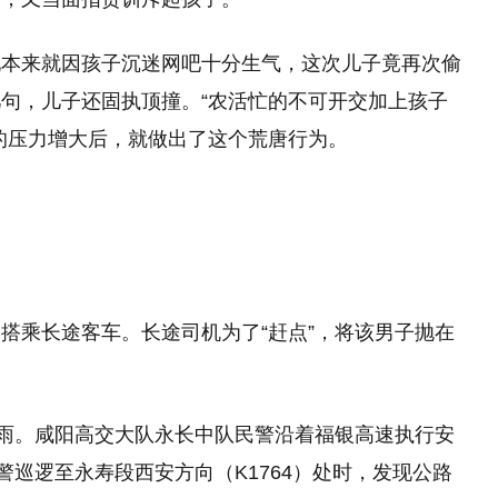
他本来就因孩子沉迷网吧十分生气，这次儿子竟再次偷
句，儿子还固执顶撞。“农活忙的不可开交加上孩子
的压力增大后，就做出了这个荒唐行为。
搭乘长途客车。长途司机为了“赶点”，将该男子抛在
细雨。咸阳高交大队永长中队民警沿着福银高速执行安
警巡逻至永寿段西安方向（K1764）处时，发现公路