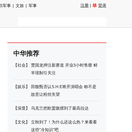
注册
|
登录
防军事
|
文旅
|
军事
中华推荐
【
社会
】
贾国龙押注新赛道 开业3小时售罄 鲜
羊现制引关注
【
娱乐
】
田馥甄否认S.H.E将开演唱会 称不是
故意让粉丝失望
【
深度
】
乌克兰把欧盟旗摆到了最高拉达
【
文化
】
立秋到了！为什么还这么热？来看看
这些“冷知识”吧