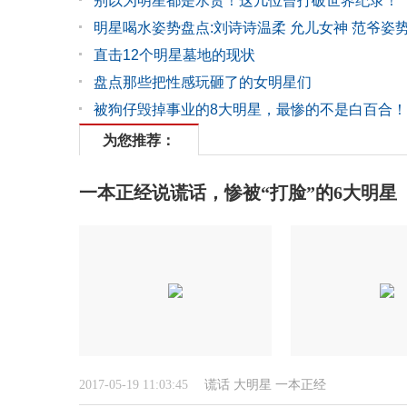
别以为明星都是水货！这几位曾打破世界纪录！
明星喝水姿势盘点:刘诗诗温柔 允儿女神 范爷姿
直击12个明星墓地的现状
盘点那些把性感玩砸了的女明星们
被狗仔毁掉事业的8大明星，最惨的不是白百合！
为您推荐：
一本正经说谎话，惨被“打脸”的6大明星
2017-05-19 11:03:45
谎话
大明星
一本正经