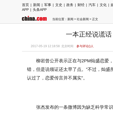
首页
|
新闻
|
军事
|
文史
|
政务
|
财经
|
汽车
|
文化
|
APP
|
头条APP
当前位置：
新闻
>
社会新闻
> 正文
一本正经说谎话
2017-05-19 12:18:58
北京时间
参与评论(
)人
柳岩曾公开表示正在与2PM灿盛恋爱
错，但是说领证还太早了点。”不过，灿盛所
认过了，恋爱传言并不属实”。
张杰发布的一条微博因为缺乏科学常