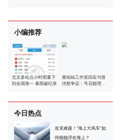
小编推荐
北京多站点小时雨量下
黄灿灿工作室回应与曾
到全国第一 暴雨破纪录
沛慈争议：号召能理智
发言
今日热点
攻克难题！“海上大风车”如
何稳稳浮在海上？