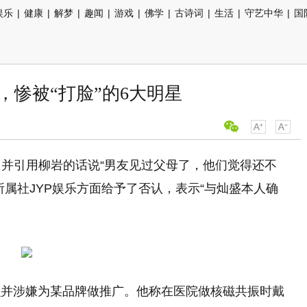
娱乐
|
健康
|
解梦
|
趣闻
|
游戏
|
佛学
|
古诗词
|
生活
|
守艺中华
|
国
，惨被“打脸”的6大明星
，并引用柳岩的话说“男友见过父母了，他们觉得还不
属社JYP娱乐方面给予了否认，表示“与灿盛本人确
识并涉嫌为某品牌做推广。他称在医院做核磁共振时戴