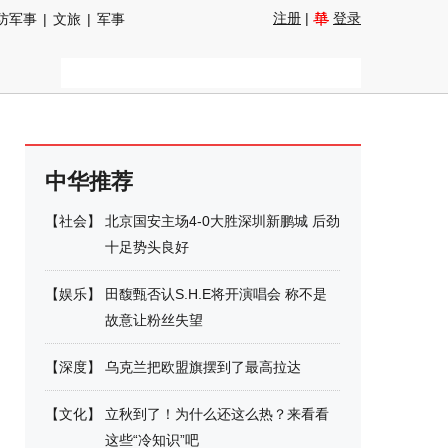
注册
|
登录
防军事
|
文旅
|
军事
中华推荐
【
社会
】
北京国安主场4-0大胜深圳新鹏城 后劲
十足势头良好
【
娱乐
】
田馥甄否认S.H.E将开演唱会 称不是
故意让粉丝失望
【
深度
】
乌克兰把欧盟旗摆到了最高拉达
【
文化
】
立秋到了！为什么还这么热？来看看
这些“冷知识”吧