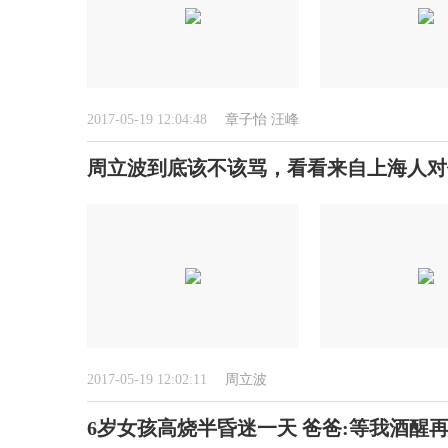
2017-05-19 12:04:48
章子怡
汪峰
周立波到底该不该骂，看看来自上海人对
2017-05-19 12:02:11
周立波
6岁女孩高烧半昏迷一天 爸爸:等我酒醒再