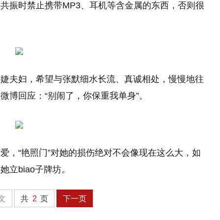
共振时禁止携带MP3、耳机等含金属的东西，否则很
邓婕夫妇，希望与张默细水长流、真诚相处，慢慢地往
微博回应：“别闹了，你保重我单身”。
爱，“艳照门”对她的损伤绝对不会像现在这么大，如
立biao子牌坊。
文
共
2
页
下一页