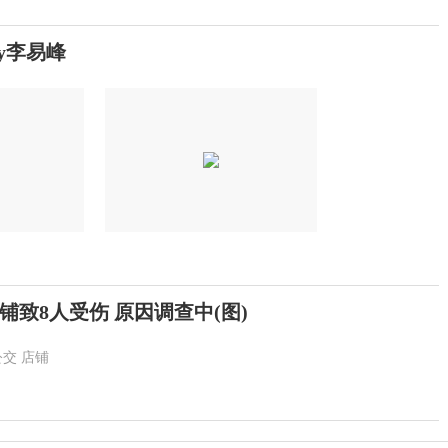
y李易峰
致8人受伤 原因调查中(图)
公交
店铺