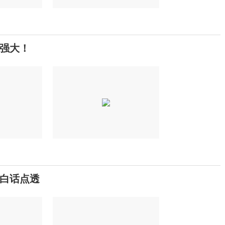
强大！
白话点透