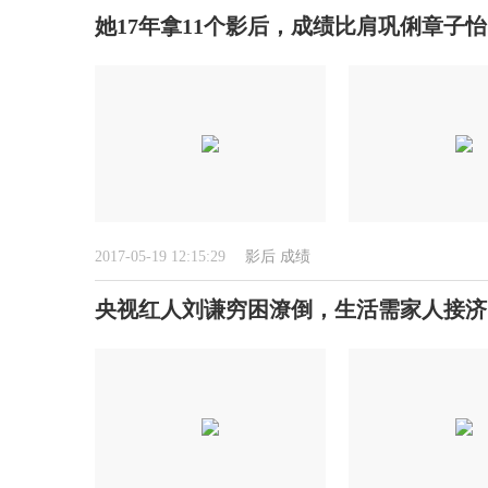
她17年拿11个影后，成绩比肩巩俐章子怡
2017-05-19 12:15:29
影后
成绩
央视红人刘谦穷困潦倒，生活需家人接济