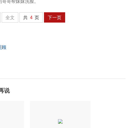
为哥哥帮妹妹洗脸。
全文
共
4
页
下一页
照顾
再说