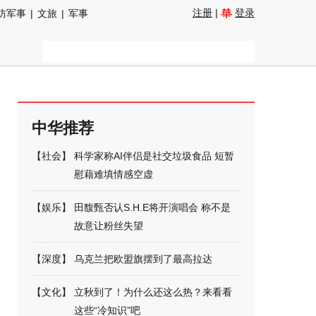
注册
|
登录
防军事
|
文旅
|
军事
中华推荐
【
社会
】
科学家称AI伴侣是社交垃圾食品 短暂
慰藉难填情感空虚
【
娱乐
】
田馥甄否认S.H.E将开演唱会 称不是
故意让粉丝失望
【
深度
】
乌克兰把欧盟旗摆到了最高拉达
【
文化
】
立秋到了！为什么还这么热？来看看
这些“冷知识”吧