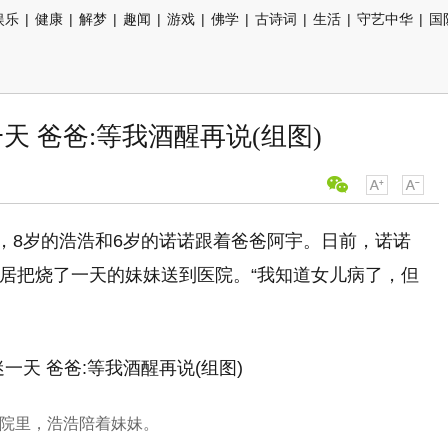
娱乐
|
健康
|
解梦
|
趣闻
|
游戏
|
佛学
|
古诗词
|
生活
|
守艺中华
|
国
天 爸爸:等我酒醒再说(组图)
居，8岁的浩浩和6岁的诺诺跟着爸爸阿宇。日前，诺诺
邻居把烧了一天的妹妹送到医院。“我知道女儿病了，但
院里，浩浩陪着妹妹。