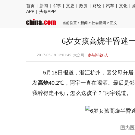
首页
|
新闻
|
军事
|
文史
|
政务
|
财经
|
汽车
|
文化
|
APP
|
头条APP
当前位置：
新闻
>
社会新闻
> 正文
6岁女孩高烧半昏迷一
2017-05-19 12:01:49
大众网
参与评论(
)人
5月18日报道，浙江杭州，因父母分
发
高烧
40.2℃，阿宇一直在喝酒。最后是
我醉得走不动，怎么送孩子？”阿宇说道。
图为医