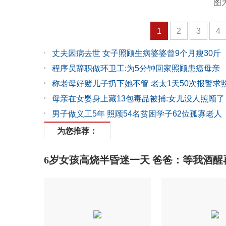
图
1
2
3
4
丈夫因病去世 女子照顾生病婆婆曾9个月瘦30斤
程序员辞职做环卫工:为5分钟回家照顾患癌母亲
称老母好赌儿子扔下她不管 老太1天50次报警求
母亲在女婴身上藏13包毒品被捕:女儿没人照顾了
男子做义工5年 照顾54名贫困学子62位孤寡老人
为您推荐：
6岁女孩高烧半昏迷一天 爸爸：等我酒醒