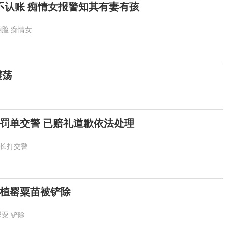
脸不认账 痴情女报警知其有妻有孩
翻脸
痴情女
震荡
罚单交警 已赔礼道歉依法处理
长打交警
种植罂粟苗被铲除
罂粟
铲除