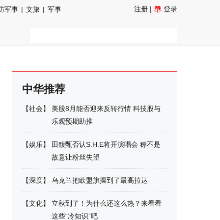
注册
|
登录
防军事
|
文旅
|
军事
中华推荐
【
社会
】
美股8月能否迎来反转行情 科技股与
乐观预期助推
【
娱乐
】
田馥甄否认S.H.E将开演唱会 称不是
故意让粉丝失望
【
深度
】
乌克兰把欧盟旗摆到了最高拉达
【
文化
】
立秋到了！为什么还这么热？来看看
这些“冷知识”吧