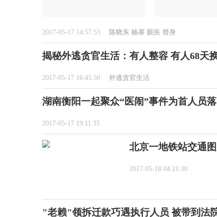
2017-05-17 14:57:53
陈晓东
杨幂
眼疾
替身
揭秘外逃贪官生活：有人整容 有人68天换
2017-05-17 16:45:50
外逃贪官生活
湖南衡阳一起聚众“医闹”事件为首人员落
2017-05-17 19:11:35
北京一地铁站交通图
2017-05-18 04:21:30
"老赖"领拆迁款巧遇执行人员 被带到法