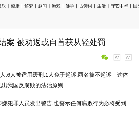
娱乐
|
健康
|
解梦
|
趣闻
|
游戏
|
佛学
|
古诗词
|
生活
|
守艺中华
|
国
"结案 被劝返或自首获从轻处罚
人,6人被适用缓刑,1人免于起诉,两名被不起诉。这体
现出我国反腐败的法治原则
涉嫌犯罪人员发出警告,也警示任何腐败行为必将受到