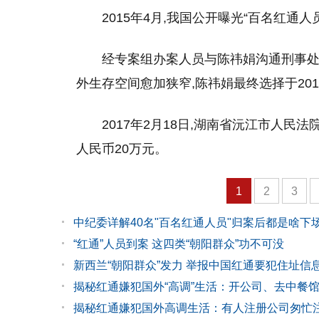
2015年4月,我国公开曝光“百名红通人
经专案组办案人员与陈祎娟沟通刑事处
外生存空间愈加狭窄,陈祎娟最终选择于201
2017年2月18日,湖南省沅江市人民
人民币20万元。
1
2
3
中纪委详解40名"百名红通人员"归案后都是啥下
“红通”人员到案 这四类“朝阳群众”功不可没
新西兰“朝阳群众”发力 举报中国红通要犯住址信
揭秘红通嫌犯国外“高调”生活：开公司、去中餐
揭秘红通嫌犯国外高调生活：有人注册公司匆忙