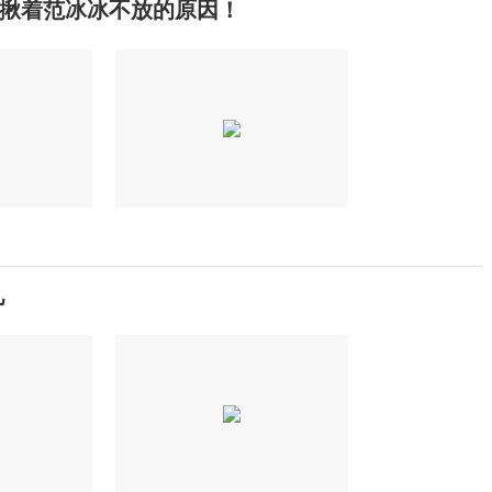
揪着范冰冰不放的原因！
见