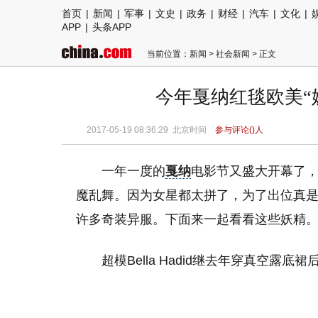
首页
|
新闻
|
军事
|
文史
|
政务
|
财经
|
汽车
|
文化
|
APP
|
头条APP
当前位置：
新闻
>
社会新闻
> 正文
今年戛纳红毯欧美“
2017-05-19 08:36:29
北京时间
参与评论(
)人
一年一度的
戛纳
电影节又盛大开幕了
魔乱舞。因为女星都太拼了，为了出位真是
许多奇装异服。下面来一起看看这些妖精
超模Bella Hadid继去年穿真空