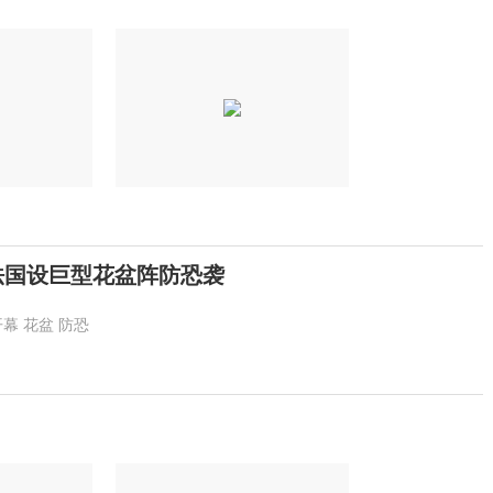
法国设巨型花盆阵防恐袭
开幕
花盆
防恐