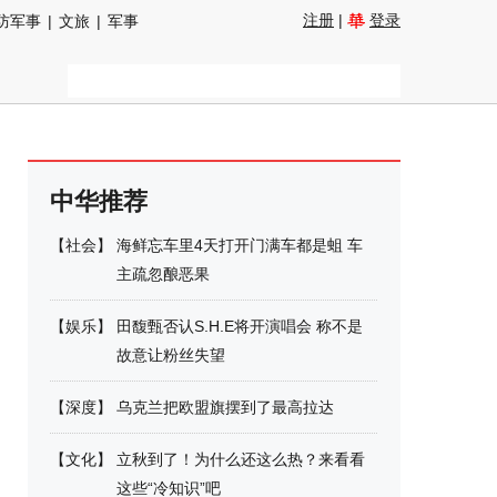
注册
|
登录
防军事
|
文旅
|
军事
中华推荐
【
社会
】
海鲜忘车里4天打开门满车都是蛆 车
主疏忽酿恶果
【
娱乐
】
田馥甄否认S.H.E将开演唱会 称不是
故意让粉丝失望
【
深度
】
乌克兰把欧盟旗摆到了最高拉达
【
文化
】
立秋到了！为什么还这么热？来看看
这些“冷知识”吧