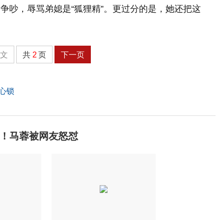
争吵，辱骂弟媳是“狐狸精”。更过分的是，她还把这
全文
共
2
页
下一页
心锁
！马蓉被网友怒怼