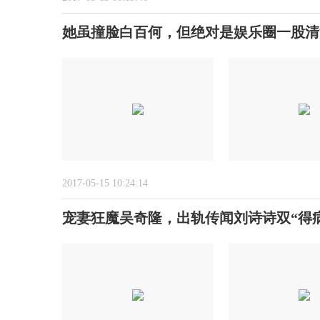
她虽撞脸白百何，但绝对是娱乐圈一股清
2017-05-15 10:24:14
宠妻狂魔吴奇隆，出轨传闻刘诗诗双“得病