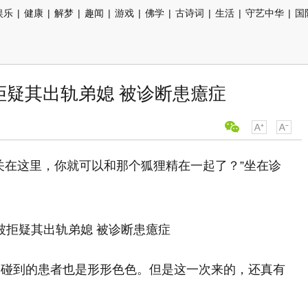
娱乐
|
健康
|
解梦
|
趣闻
|
游戏
|
佛学
|
古诗词
|
生活
|
守艺中华
|
国
拒疑其出轨弟媳 被诊断患癔症
关在这里，你就可以和那个狐狸精在一起了？”坐在诊
。
，碰到的患者也是形形色色。但是这一次来的，还真有