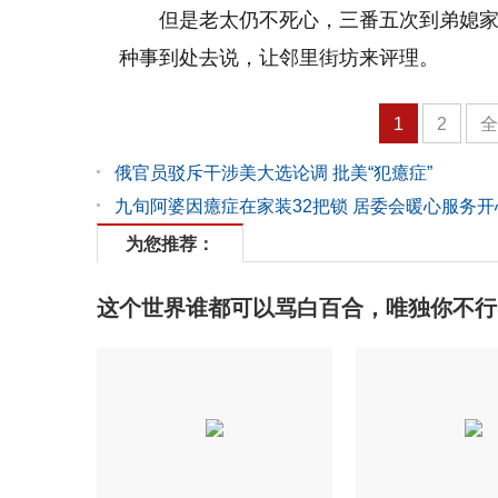
但是老太仍不死心，三番五次到弟媳家
种事到处去说，让邻里街坊来评理。
1
2
俄官员驳斥干涉美大选论调 批美“犯癔症”
九旬阿婆因癔症在家装32把锁 居委会暖心服务开
为您推荐：
这个世界谁都可以骂白百合，唯独你不行