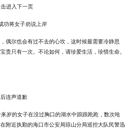
成功将女子劝说上岸
遍，偶尔也会有过不去的心坎，这时候最需要冷静思
命宝贵只有一次。不论如何，请珍爱生活，珍惜生命。
岸后连声道歉
十来岁的女子在没过胸口的湖水中踉踉跄跄，数次呛
正在附近执勤的海口市公安局琼山分局巡控大队民警迅