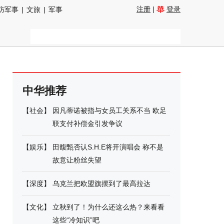
注册
|
登录
防军事
|
文旅
|
军事
中华推荐
【
社会
】
因凡蒂诺被指与女员工关系不当 欧足
联支付补偿金引发争议
【
娱乐
】
田馥甄否认S.H.E将开演唱会 称不是
故意让粉丝失望
【
深度
】
乌克兰把欧盟旗摆到了最高拉达
【
文化
】
立秋到了！为什么还这么热？来看看
这些“冷知识”吧