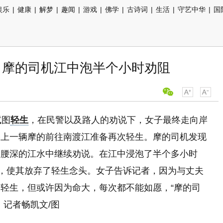
娱乐
|
健康
|
解梦
|
趣闻
|
游戏
|
佛学
|
古诗词
|
生活
|
守艺中华
|
国
 摩的司机江中泡半个小时劝阻
试图
轻生
，在民警以及路人的劝说下，女子最终走向岸
搭上一辆摩的前往南渡江准备再次轻生。摩的司机发现
齐腰深的江水中继续劝说。在江中浸泡了半个多小时
子，使其放弃了轻生念头。女子告诉记者，因为与丈夫
轻生，但或许因为命大，每次都不能如愿，“摩的司
。记者畅凯文/图