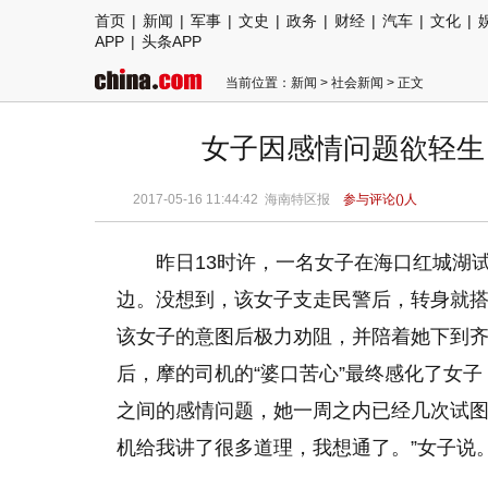
首页
|
新闻
|
军事
|
文史
|
政务
|
财经
|
汽车
|
文化
|
APP
|
头条APP
当前位置：
新闻
>
社会新闻
> 正文
女子因感情问题欲轻生
2017-05-16 11:44:42 海南特区报
参与评论(
)人
昨日13时许，一名女子在海口红城湖
边。没想到，该女子支走民警后，转身就
该女子的意图后极力劝阻，并陪着她下到
后，摩的司机的“婆口苦心”最终感化了女
之间的感情问题，她一周之内已经几次试图
机给我讲了很多道理，我想通了。”女子说