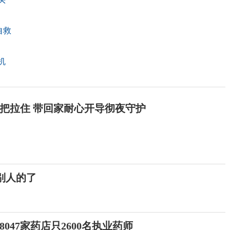
自救
机
把拉住 带回家耐心开导彻夜守护
别人的了
047家药店只2600名执业药师