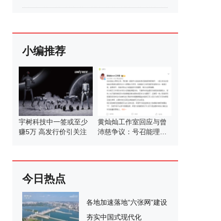
小编推荐
宇树科技中一签或至少
黄灿灿工作室回应与曾
赚5万 高发行价引关注
沛慈争议：号召能理智
发言
今日热点
各地加速落地“六张网”建设
夯实中国式现代化