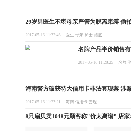
29岁男医生不堪母亲严管为脱离束缚 偷
2017-05-16 11:32:46
医生
母亲
护士
裙底
名牌产品半价销售有
2017-05-16 11:28:25
名牌
海南警方破获特大信用卡非法套现案 涉案1
2017-05-16 11:23:21
海南
信用卡
套现
8只扇贝卖1048元顾客称"价太离谱" 店