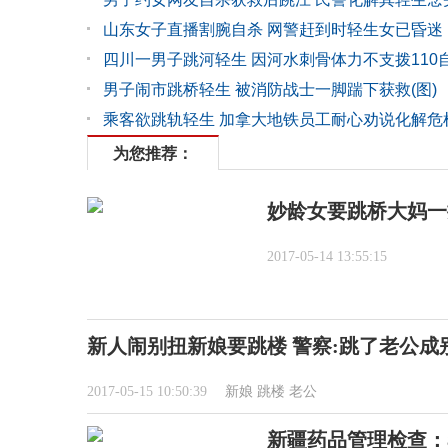
山东女子直播割腕自杀 网警赶到时轻生女已昏迷
四川一男子跳河轻生 因河水刺骨体力不支拨110
男子闹市跳桥轻生 被消防战士一脚踹下获救(图)
乘客欲跳轨轻生 加拿大地铁员工耐心劝说化解危
为您推荐：
妙龄女要跳桥大妈一
2017-05-14 13:55:15
新人闹别扭新娘要跳楼 警察:跳了老公成
2017-05-15 10:50:39
新娘
跳楼
老公
新疆药品管理检查：8