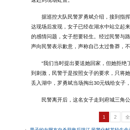
速赶到现场处置。
据巡控大队民警罗勇斌介绍，接到指
达现场后发现，女子已经在湖水中站立起
的感情问题，女子想要轻生。经过民警与
声向民警表示歉意，声称自己太过鲁莽，
“我们当时提出要送她回家，但她拒绝
到刺激，民警于是按照女子的要求，只将
丢入湖中，罗勇斌当场掏出30元钱给女子
民警离开后，这名女子走到府城三角
1
2
男子约女网友自杀获救后跳江 民警化解其轻生念