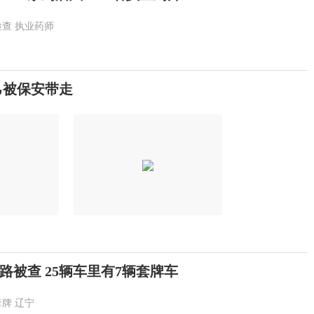
检查
执业药师
己被保安带走
路被查 25辆车里有7辆套牌车
套牌
辽宁