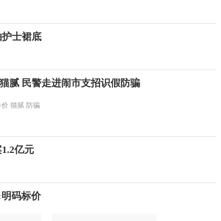
拍护士裙底
猫腻 民警走进闹市支招识假防骗
半价
猫腻
防骗
.2亿元
家:明码标价