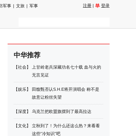
注册
|
登录
防军事
|
文旅
|
军事
中华推荐
【
社会
】
上甘岭老兵深藏功名七十载 血与火的
无言见证
【
娱乐
】
田馥甄否认S.H.E将开演唱会 称不是
故意让粉丝失望
【
深度
】
乌克兰把欧盟旗摆到了最高拉达
【
文化
】
立秋到了！为什么还这么热？来看看
这些“冷知识”吧