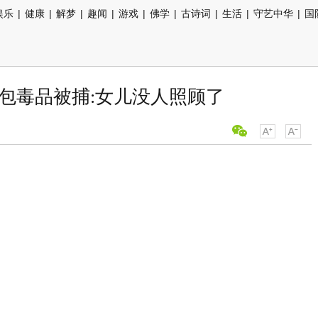
娱乐
|
健康
|
解梦
|
趣闻
|
游戏
|
佛学
|
古诗词
|
生活
|
守艺中华
|
国
3包毒品被捕:女儿没人照顾了