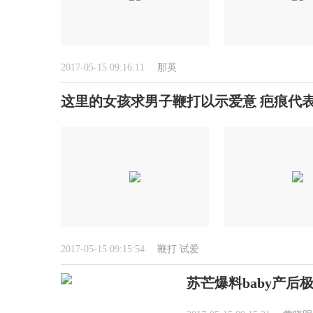
2017-05-15 09:16:11
那英
这里的女孩求男子鞭打以示爱意 疤痕代表
2017-05-15 09:15:54
鞭打
试爱
苏芒爆料baby产后