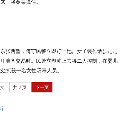
进来，将黄某擒住。
。
前东张西望，蹲守民警立即盯上她。女子装作散步走走
接耳准备交易时。民警立即冲上去将二人控制，在婴儿
住处抓获一名女性吸毒人员。
全文
共
2
页
下一页
公斤