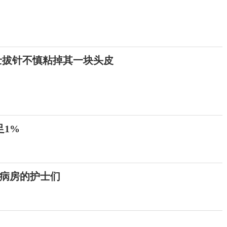
士拔针不慎粘掉其一块头皮
足1%
病房的护士们