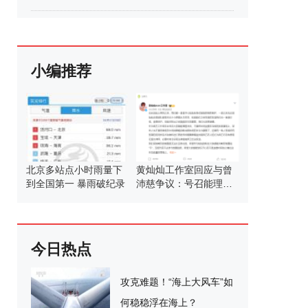
小编推荐
北京多站点小时雨量下
黄灿灿工作室回应与曾
到全国第一 暴雨破纪录
沛慈争议：号召能理智
发言
今日热点
攻克难题！“海上大风车”如
何稳稳浮在海上？