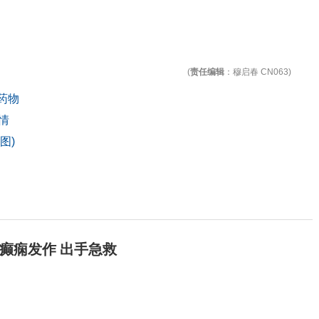
(
责任编辑
：穆启春 CN063)
药物
情
图)
癫痫发作 出手急救