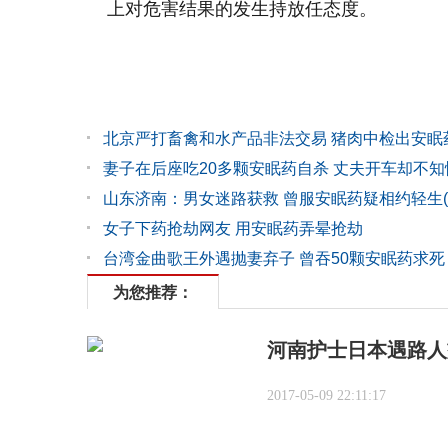
上对危害结果的发生持放任态度。
北京严打畜禽和水产品非法交易 猪肉中检出安眠
妻子在后座吃20多颗安眠药自杀 丈夫开车却不知
山东济南：男女迷路获救 曾服安眠药疑相约轻生(
女子下药抢劫网友 用安眠药弄晕抢劫
台湾金曲歌王外遇抛妻弃子 曾吞50颗安眠药求死
为您推荐：
河南护士日本遇路人
2017-05-09 22:11:17