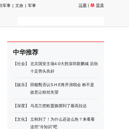
注册
|
登录
防军事
|
文旅
|
军事
中华推荐
【
社会
】
北京国安主场4-0大胜深圳新鹏城 后劲
十足势头良好
【
娱乐
】
田馥甄否认S.H.E将开演唱会 称不是
故意让粉丝失望
【
深度
】
乌克兰把欧盟旗摆到了最高拉达
【
文化
】
立秋到了！为什么还这么热？来看看
这些“冷知识”吧