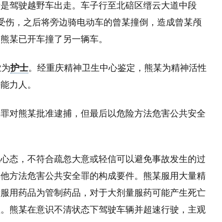
于是驾驶越野车出走。车子行至北碚区缙云大道中段
受伤，之后将旁边骑电动车的曾某撞倒，造成曾某颅
，熊某已开车撞了另一辆车。
业为
护士
。经重庆精神卫生中心鉴定，熊某为精神活性
任能力人。
事罪对熊某批准逮捕，但最后以危险方法危害公共安全
观心态，不符合疏忽大意或轻信可以避免事故发生的过
其他方法危害公共安全罪的构成要件。熊某服用大量精
所服用药品为管制药品，对于大剂量服药可能产生死亡
性。熊某在意识不清状态下驾驶车辆并超速行驶，主观