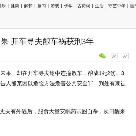
娱乐
|
健康
|
解梦
|
趣闻
|
游戏
|
佛学
|
古诗词
|
生活
|
守艺中华
|
国
果 开车寻夫酿车祸获刑3年
未果，却在开车寻夫途中连撞数车，酿成1死2伤、3
被告人熊某因以危险方法危害公共安全罪，判处有期徒
获知丈夫有外遇后，服食大量安眠药试图自杀，次日醒来