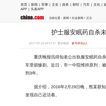
首页
|
新闻
|
军事
|
文史
|
政务
|
财经
|
汽车
|
文化
|
APP
|
头条APP
当前位置：
新闻
>
社会新闻
> 正文
护士服安眠药自杀未
2017-05-10 04:07:57
重庆晚报
参与评论(
)人
重庆晚报讯得知老公出轨服安眠药自杀
车受损惨剧。近日，市一中院维持原判：
刑3年。
据介绍，2016年2月29日晚，熊某
发现自己还活着。