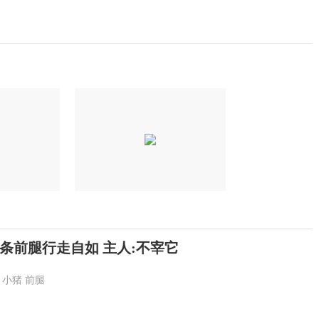
条前腿行走自如 主人:不宰它
小猪
前腿