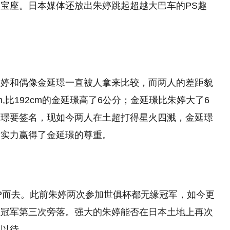
宝座。日本媒体还放出朱婷跳起超越大巴车的PS趣
朱婷和偶像金延璟一直被人拿来比较，而两人的差距貌
m,比192cm的金延璟高了6公分；金延璟比朱婷大了6
延璟要签名，现如今两人在土超打得星火四溅，金延璟
对实力赢得了金延璟的尊重。
P而去。此前朱婷两次参加世俱杯都无缘冠军，如今更
让冠军第三次旁落。强大的朱婷能否在日本土地上再次
目以待