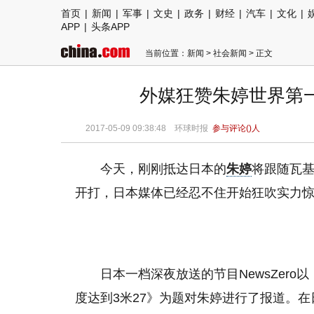
首页
|
新闻
|
军事
|
文史
|
政务
|
财经
|
汽车
|
文化
|
APP
|
头条APP
当前位置：
新闻
>
社会新闻
> 正文
外媒狂赞朱婷世界第一
2017-05-09 09:38:48
环球时报
参与评论(
)人
今天，刚刚抵达日本的
朱婷
将跟随瓦
开打，日本媒体已经忍不住开始狂吹实力
日本一档深夜放送的节目NewsZer
度达到3米27》为题对朱婷进行了报道。