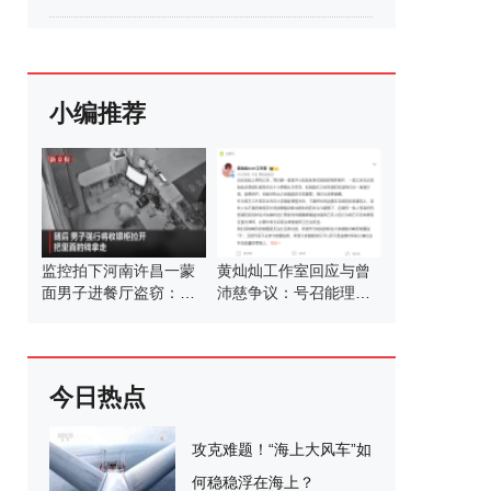
小编推荐
监控拍下河南许昌一蒙
黄灿灿工作室回应与曾
面男子进餐厅盗窃：开
沛慈争议：号召能理智
锁入店后一把拉开收银
发言
柜
今日热点
攻克难题！“海上大风车”如
何稳稳浮在海上？