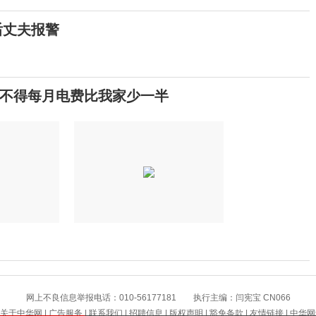
后丈夫报警
不得每月电费比我家少一半
提高警惕！绷紧暑期护娃安全这根弦
景区增设网红打卡景观 受访者感觉“不搭
网上不良信息举报电话：010-56177181 执行主编：闫宪宝 CN066
也门胡塞武装称一天内袭击两艘沙特油
关于中华网
|
广告服务
|
联系我们
|
招聘信息
|
版权声明
|
豁免条款
|
友情链接
|
中华网