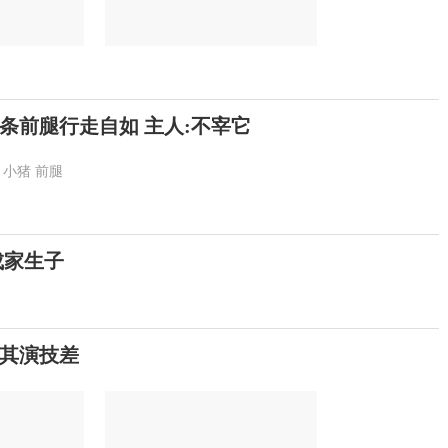
条前腿行走自如 主人:不宰它
小猪
前腿
成家生子
其演技差