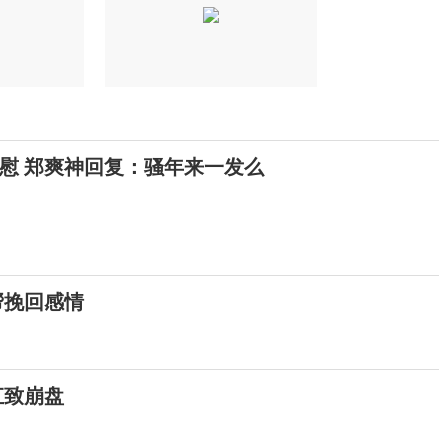
慰 郑爽神回复：骚年来一发么
帮挽回感情
讧致崩盘