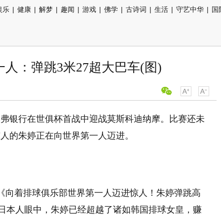
娱乐
|
健康
|
解梦
|
趣闻
|
游戏
|
佛学
|
古诗词
|
生活
|
守艺中华
|
国
人：弹跳3米27超大巴车(图)
基弗银行在世俱杯首战中迎战莫斯科迪纳摩。比赛还未
惊人的朱婷正在向世界第一人迈进。
o以《向着排球俱乐部世界第一人迈进惊人！朱婷弹跳高
在日本人眼中，朱婷已经超越了诸如韩国排球女皇，赚