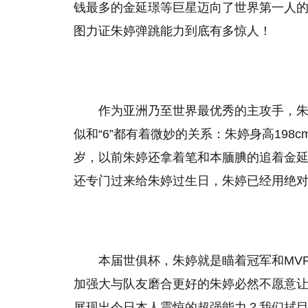
钱最多的金延璟等巨星迈向了世界第一人的
图力证朱婷弹跳能力到底有多惊人！
作为亚洲乃至世界最优秀的主攻手，
似和“6”都有着微妙的关系：朱婷身高198c
岁，以前朱婷还拿着笔和本腼腆的追着金
还专门过来给朱婷过生日，朱婷已经用绝
本届世俱杯，朱婷就是瞄着冠军和MV
加强大与队友磨合更好的朱婷必然不愿意
展现出令日本人震惊的超强能力？我们拭