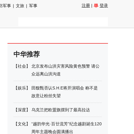
注册
|
登录
防军事
|
文旅
|
军事
中华推荐
【
社会
】
北京发布山洪灾害风险黄色预警 请公
众远离山洪沟道
【
娱乐
】
田馥甄否认S.H.E将开演唱会 称不是
故意让粉丝失望
【
深度
】
乌克兰把欧盟旗摆到了最高拉达
【
文化
】
“越韵华光·百廿流芳”纪念越剧诞生120
周年主题晚会圆满播出