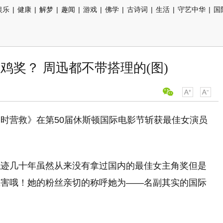
娱乐
|
健康
|
解梦
|
趣闻
|
游戏
|
佛学
|
古诗词
|
生活
|
守艺中华
|
国
鸡奖？ 周迅都不带搭理的(图)
时营救》在第50届休斯顿国际电影节斩获最佳女演员
混迹几十年虽然从来没有拿过国内的最佳女主角奖但是
腻害哦！她的粉丝亲切的称呼她为——名副其实的国际