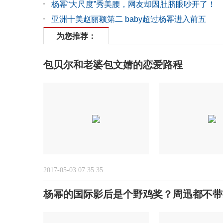
杨幂“大尺度”秀美腰，网友却因肚脐眼吵开了！
亚洲十美赵丽颖第二 baby超过杨幂进入前五
为您推荐：
包贝尔和老婆包文婧的恋爱路程
2017-05-03 07:35:35
杨幂的国际影后是个野鸡奖？周迅都不带