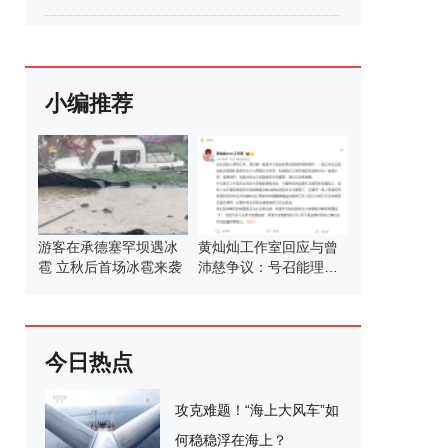
小编推荐
游客在承德塞罕坝遇冰
黄灿灿工作室回应与曾
雹 立秋后首场冰雹来袭
沛慈争议：号召能理智
发言
今日热点
攻克难题！“海上大风车”如
何稳稳浮在海上？