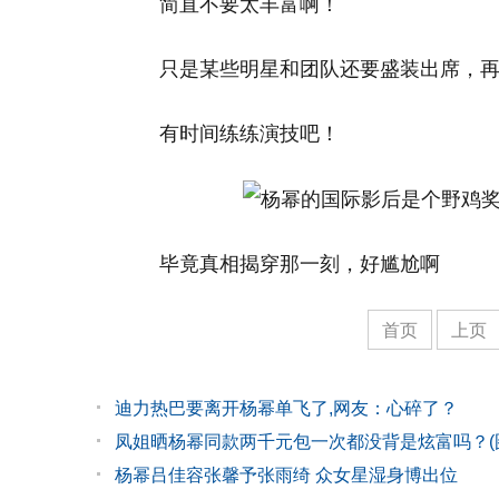
简直不要太丰富啊！
只是某些明星和团队还要盛装出席，
有时间练练演技吧！
毕竟真相揭穿那一刻，好尴尬啊
首页
上页
迪力热巴要离开杨幂单飞了,网友：心碎了？
凤姐晒杨幂同款两千元包一次都没背是炫富吗？(
杨幂吕佳容张馨予张雨绮 众女星湿身博出位