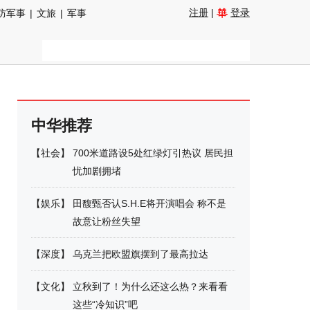
注册
|
登录
防军事
|
文旅
|
军事
中华推荐
【
社会
】
700米道路设5处红绿灯引热议 居民担
忧加剧拥堵
【
娱乐
】
田馥甄否认S.H.E将开演唱会 称不是
故意让粉丝失望
【
深度
】
乌克兰把欧盟旗摆到了最高拉达
【
文化
】
立秋到了！为什么还这么热？来看看
这些“冷知识”吧