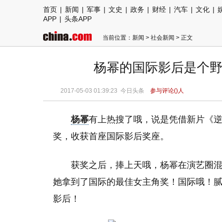
首页
|
新闻
|
军事
|
文史
|
政务
|
财经
|
汽车
|
文化
|
APP
|
头条APP
当前位置：
新闻
>
社会新闻
> 正文
杨幂的国际影后是个野
2017-05-03 01:39:23 今日头条
参与评论(
)人
杨幂
有上热搜了哦，说是凭借新片《逆
奖，收获首座国际影后奖座。
获奖之后，捧上天哦，杨幂在演艺圈
她拿到了国际的最佳女主角奖！国际哦！
影后！