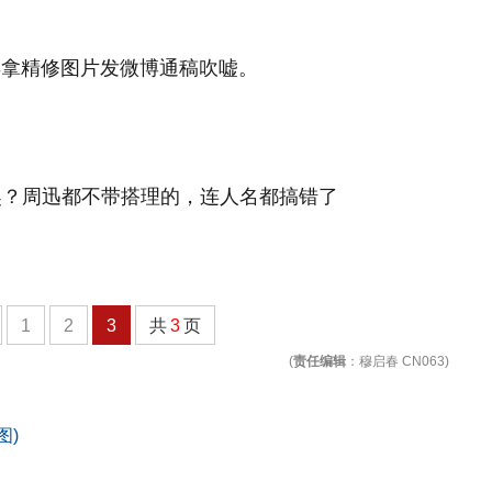
再拿精修图片发微博通稿吹嘘。
1
2
3
共
3
页
(
责任编辑
：穆启春 CN063)
图)