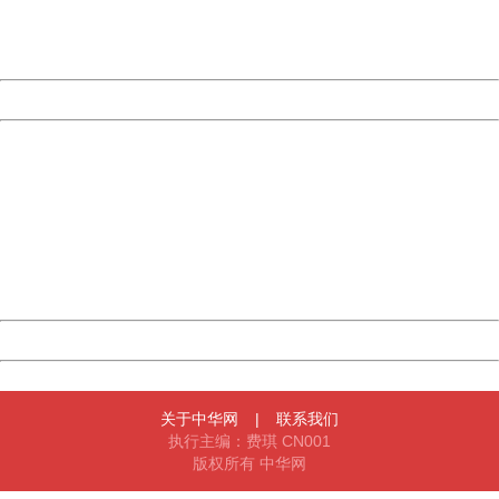
URL:
http://3g.china.com:8080/act/news/10000169/20170430
Server:
cms-9-158
Date:
2026/08/08 10:37:14
Powered by China
China
404 Not Found
Sorry for the inconvenience.
Please report this message and include the following
information to us.
Thank you very much!
URL:
http://3g.china.com:8080/act/news/10000169/20170430
Server:
cms-9-158
Date:
2026/08/08 10:37:14
Powered by China
China
关于中华网
|
联系我们
执行主编：费琪 CN001
版权所有 中华网