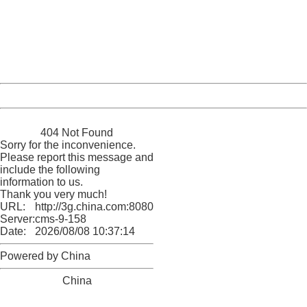
Please report this message and include the following
information to us.
Thank you very much!
URL:
http://3g.china.com:8080/act/news/10000169/20170430
Server:
cms-9-158
Date:
2026/08/08 10:37:14
Powered by China
China
404 Not Found
Sorry for the inconvenience.
Please report this message and
include the following
information to us.
Thank you very much!
URL:
http://3g.china.com:8080/act/news/10000169/20170430
Server:
cms-9-158
Date:
2026/08/08 10:37:14
Powered by China
China
404 Not Found
Sorry for the inconvenience.